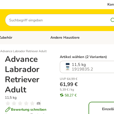
Kon
Suchen
Zubehör
Andere Haustiere
en: Hundefutter und Zubehör
Kategorie-Menü öffnen: Katzenfutter und 
Advance Labrador Retriever Adult
Advance
Artikel wählen (2 Varianten)
11,5 kg
Labrador
1919835.2
Retriever
UVP 64,99 €
61,99 €
Adult
5,39 € / kg
58,27 €
11,5 kg
(
0
)
Einzell
Bewertung schreiben