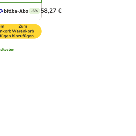
58,27 €
-6%
um
Zum
nkorb
Warenkorb
ufügen
hinzufügen
ndkosten