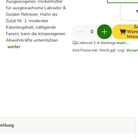
Ausgewogenes Trockenfutter
für ausgewachsene Labrador &
Golden Retriever, Huhn als
Zutat Nr. 1, moderater
Z
Kaloriengehalt, sättigende
Ware
Fasern, kann die körpereigenen
hinz
Abwehrkräfte unterstützen
Lieferzeit 2-4 Werktage
mehr...
weiter
Alle Preise inkl. MwSt.
ggf. zzgl.
Versa
fehlung