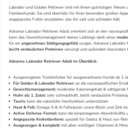
Labrador und Golden Retriever sind mit ihrem gutmütigen Wesen 
Familienhunde. Sie sind ebenfalls für ihren besonders großen Appet
angepasstes Futter anzubieten, das ihn satt und zufrieden hält.
Advance Labrador Retriever Adult orientiert sich an den rassespez
kann das Gewichtsmanagement deines Lieblings dank eines
moder
für ein
angenehmes Sättigungsgefühl
sorgen. Advance Labrador R
leicht verdaulichen Proteinen
versorgt und außerdem besonders k
Advance Labrador Retriever Adult im Überblick:
Ausgewogenes Trockenfutter für ausgewachsene Hunde ab 1 Ja
Für Golden & Labrador Retriever:
an die rassespezifischen Ern
Gewichtsmanagement:
moderater Kaloriengehalt & sättigende 
Huhn als 1. Zutat:
sehr schmackhaft, leicht verdauliche Proteinq
Taurin:
kann die natürliche Herzfunktion unterstützen
Haut & Fell:
Omega-3-&-6-Fettsäuren sowie Biotin und Zink kön
Active Defense-Formel:
kann die körpereigenen Abwehrkräfte 
Angepasste Krokettenform:
speziell für Gebiss & Maul von Ret
Ausgewogen & komplett:
mit allen wichtigen Vitaminen & Mine