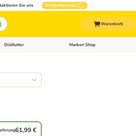
taktieren Sie uns
Wiederbestellen
Warenkorb
Diätfutter
Marken Shop
Zubehör
Kategorie-Menü öffnen: Andere Haustiere
Kategorie-Menü öffnen: Diätfutter
61,99 €
ieferung