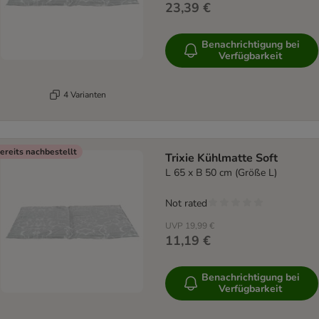
23,39 €
Benachrichtigung bei
Verfügbarkeit
4 Varianten
ereits nachbestellt
Trixie Kühlmatte Soft
L 65 x B 50 cm (Größe L)
Not rated
UVP
19,99 €
11,19 €
Benachrichtigung bei
Verfügbarkeit