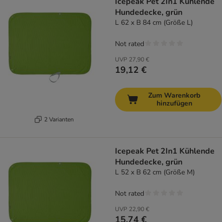
Icepeak Pet 2In1 Kühlende
Hundedecke, grün
L 62 x B 84 cm (Größe L)
Not rated
UVP
27,90 €
19,12 €
Zum Warenkorb
hinzufügen
2 Varianten
Icepeak Pet 2In1 Kühlende
Hundedecke, grün
L 52 x B 62 cm (Größe M)
Not rated
UVP
22,90 €
15,74 €