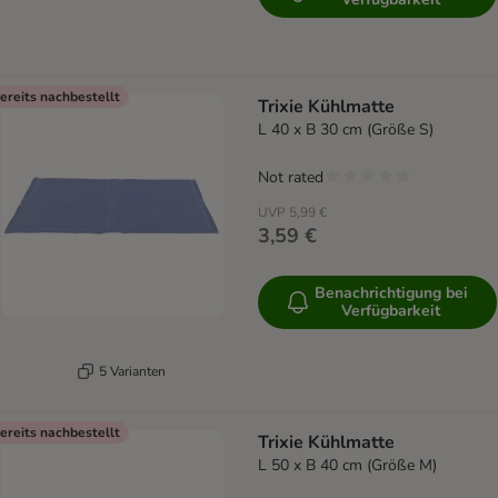
ereits nachbestellt
Trixie Kühlmatte
L 40 x B 30 cm (Größe S)
Not rated
UVP
5,99 €
3,59 €
Benachrichtigung bei
Verfügbarkeit
5 Varianten
ereits nachbestellt
Trixie Kühlmatte
L 50 x B 40 cm (Größe M)