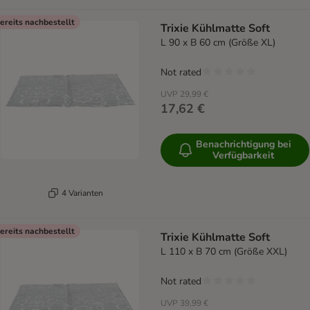
ereits nachbestellt
Trixie Kühlmatte Soft
L 90 x B 60 cm (Größe XL)
Not rated
UVP
29,99 €
17,62 €
Benachrichtigung bei
Verfügbarkeit
4 Varianten
ereits nachbestellt
Trixie Kühlmatte Soft
L 110 x B 70 cm (Größe XXL)
Not rated
UVP
39,99 €