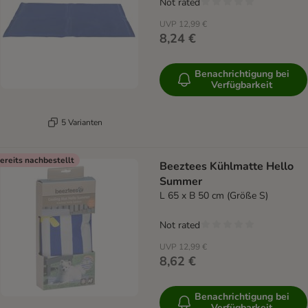
Not rated
UVP
12,99 €
8,24 €
Benachrichtigung bei
Verfügbarkeit
5 Varianten
ereits nachbestellt
Beeztees Kühlmatte Hello
Summer
L 65 x B 50 cm (Größe S)
Not rated
UVP
12,99 €
8,62 €
Benachrichtigung bei
Verfügbarkeit