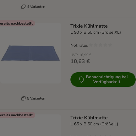
4 Varianten
ereits nachbestellt
Trixie Kühlmatte
L 90 x B 50 cm (Größe XL)
Not rated
UVP
16,99 €
10,63 €
Benachrichtigung bei
Verfügbarkeit
5 Varianten
ereits nachbestellt
Trixie Kühlmatte
L 65 x B 50 cm (Größe L)