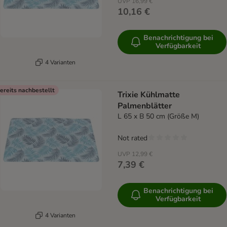
UVP
16,99 €
10,16 €
Benachrichtigung bei
Verfügbarkeit
4 Varianten
ereits nachbestellt
Trixie Kühlmatte
Palmenblätter
L 65 x B 50 cm (Größe M)
Not rated
UVP
12,99 €
7,39 €
Benachrichtigung bei
Verfügbarkeit
4 Varianten