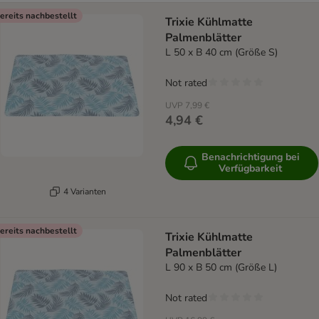
ereits nachbestellt
Trixie Kühlmatte
Palmenblätter
L 50 x B 40 cm (Größe S)
Not rated
UVP
7,99 €
4,94 €
Benachrichtigung bei
Verfügbarkeit
4 Varianten
ereits nachbestellt
Trixie Kühlmatte
Palmenblätter
L 90 x B 50 cm (Größe L)
Not rated