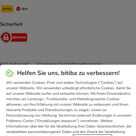
DHL Shipping Method
DPD Shipping Method
Sicherheit
Security
FAQ & Kontakt
Allgemeine Geschäftsbedingungen
Helfen Sie uns, bitiba zu verbessern!
Datenschutz
Impressum
Digital Services Act
Versandinformationen
Zahlungsarten
Vertrag widerrufen
Wir verwenden Cookies, Pixel und andere Technologien (“Cookies”) auf
unserer Webseite. Wir verwenden unbedingt erforderliche Cookies, damit Sie
Entsorgungs-und Umweltbestimmungen
auf unserer Webseite surfen und einkaufen können. Mit Ihrem Einverständnis
Erklärung zur Barrierefreiheit
möchten wir Leistungs-, Funktionelle- und Marketingzwecke-Cookies
aktivieren, um Ihre Erfahrung mit unserer Webseite zu verbessern und Ihnen
bitiba GmbH
2026
relevante Produkte und Dienstleistungen zu zeigen, sowie zur
Personalisierung von Werbung. Sie können jederzeit Änderungen in unserem
Präferenz-Center (“Einstellungen anpassen”) vornehmen. Weitere
Informationen über den für die Verarbeitung Ihrer Daten Verantwortlichen, die
verarbeiteten personenbezogenen Daten und den Zweck der Verarbeitung