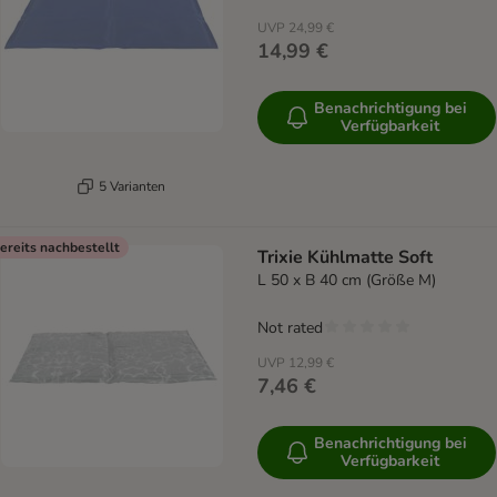
UVP
24,99 €
14,99 €
Benachrichtigung bei
Verfügbarkeit
5 Varianten
ereits nachbestellt
Trixie Kühlmatte Soft
L 50 x B 40 cm (Größe M)
Not rated
UVP
12,99 €
7,46 €
Benachrichtigung bei
Verfügbarkeit