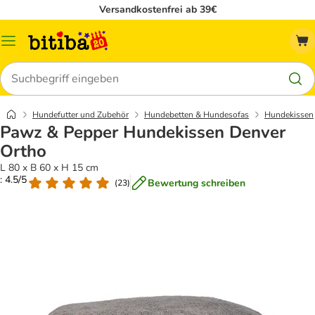
Versandkostenfrei ab 39€
Menü
Suchen
Hundefutter und Zubehör
Hundebetten & Hundesofas
Hundekissen
Pawz & Pepper Hundekissen Denver
Ortho
L 80 x B 60 x H 15 cm
: 4.5/5
Bewertung schreiben
(
23
)