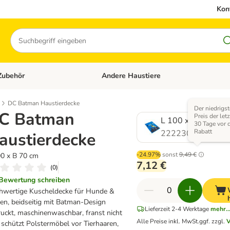
Kon
Suchen
Zubehör
Andere Haustiere
en: Hundefutter und Zubehör
Kategorie-Menü öffnen: Katzenfutter und 
DC Batman Haustierdecke
Der niedrigst
C Batman
Preis der let
L 100 x B 70 cm
30 Tage vor 
Rabatt
2222301.0
austierdecke
-24.97%
sonst
9,49 €
0 x B 70 cm
7,12 €
(
0
)
Bewertung schreiben
hwertige Kuscheldecke für Hunde &
en, beidseitig mit Batman-Design
Lieferzeit 2-4 Werktage
mehr..
uckt, maschinenwaschbar, franst nicht
Alle Preise inkl. MwSt.
ggf. zzgl.
V
 schützt Polstermöbel vor Tierhaaren,