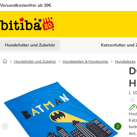
Versandkostenfrei ab 39€
Hundefutter und Zubehör
Katzenfutter und 
Kategorie-Menü öffn
Hundefutter und Zubehör
Hundebetten & Hundesofas
Hundedecke
D
H
L 10
Hoc
Katz
bedr
aus,