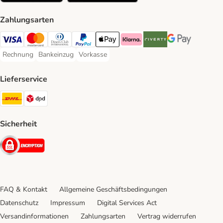
Zahlungsarten
Visa Payment Method
Mastercard Payment Method
Diners Club Payment Method
PayPal Payment Method
Apple Pay Payment Method
Klarna Payment Method
Riverty Payment Method
Google Pay Paym
Rechnung
Bankeinzug
Vorkasse
Rechnung Payment Method
Bankeinzug Payment Method
Vorkasse Payment Method
Lieferservice
DHL Shipping Method
DPD Shipping Method
Sicherheit
Security
FAQ & Kontakt
Allgemeine Geschäftsbedingungen
Datenschutz
Impressum
Digital Services Act
Versandinformationen
Zahlungsarten
Vertrag widerrufen