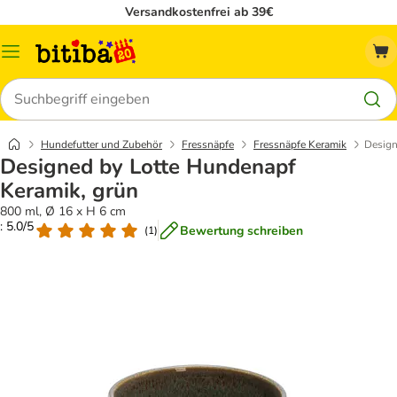
Versandkostenfrei ab 39€
Menü
Suchen
Hundefutter und Zubehör
Fressnäpfe
Fressnäpfe Keramik
Design
Designed by Lotte Hundenapf
Keramik, grün
800 ml, Ø 16 x H 6 cm
: 5.0/5
Bewertung schreiben
(
1
)