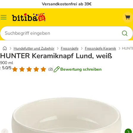
Versandkostenfrei ab 39€
Menü
Suchen
Hundefutter und Zubehör
Fressnäpfe
Fressnäpfe Keramik
HUNTE
HUNTER Keramiknapf Lund, weiß
900 ml
: 5.0/5
Bewertung schreiben
(
2
)