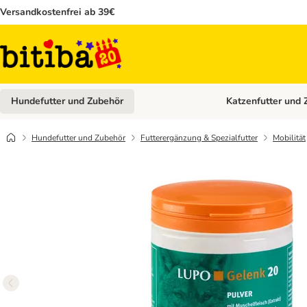
Versandkostenfrei ab 39€
Hundefutter und Zubehör
Katzenfutter und 
Kategorie-Menü öffn
Hundefutter und Zubehör
Futterergänzung & Spezialfutter
Mobilität