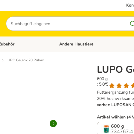
Kon
Suchen
Zubehör
Andere Haustiere
en: Hundefutter und Zubehör
Kategorie-Menü öffnen: Katzenfutter und 
LUPO Gelenk 20 Pulver
LUPO Ge
600 g
: 5.0/5
Futterergänzung f
20% hochwirksamen 
vorher: LUPOSAN G
Artikel wählen (4 
600 g
734767.4