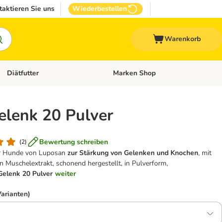
taktieren Sie uns
Wiederbestellen
Warenkorb
Diätfutter
Marken Shop
Zubehör
Kategorie-Menü öffnen: Andere Haustiere
Kategorie-Menü öffnen: Diätfutter
lenk 20 Pulver
Bewertung schreiben
(
2
)
ür Hunde von Luposan
zur Stärkung von Gelenken und Knochen
, mit
Muschelextrakt, schonend hergestellt, in Pulverform,
elenk 20 Pulver
weiter
Varianten)