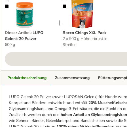
LUPO Gelenk 20 Pulver
Rocco Chings XXL Pack
Dieser Artikel
:
LUPO
Rocco Chings XXL Pack
Gelenk 20 Pulver
2 x 900 g Hühnerbrust in
600 g
Streifen
Produktbeschreibung
Zusammensetzung
Fütterungsemp
LUPO Gelenk 20 Pulver (zuvor LUPOSAN Gelenk) für Hunde wurde 
Knorpel und Bändern entwickelt und enthält
20% Muschelfleisch
Glykosaminoglykane und Omega-3-Fettsäuren, die die Funktion de
Zusätzlich werden durch den
hohen Anteil an Glykosaminoglykane
wie Sehnen, Bänder, Gelenkknorpel und Bandscheiben sowie die Sy
LUPO Gelenk 20 ist ein zu
100% reiner Wirkstoffkomplex
, der 