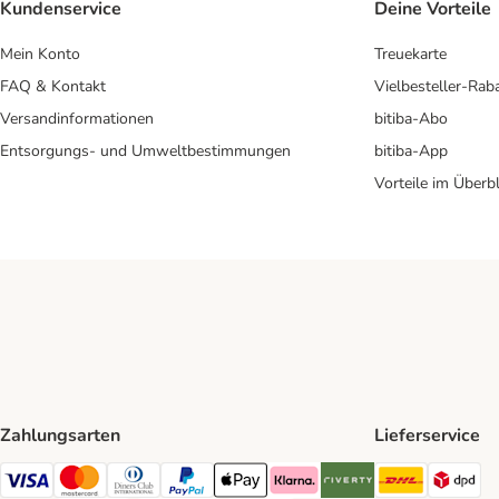
Kundenservice
Deine Vorteile
Mein Konto
Treuekarte
FAQ & Kontakt
Vielbesteller-Rab
Versandinformationen
bitiba-Abo
Entsorgungs- und Umweltbestimmungen
bitiba-App
Vorteile im Überbl
Zahlungsarten
Lieferservice
DHL Ship
DP
Visa Payment Method
Mastercard Payment Method
Diners Club Payment Method
PayPal Payment Method
Apple Pay Payment Method
Klarna Payment Method
Riverty Payment Method