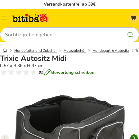
Versandkostenfrei ab 39€
Menü
Suchen
Hundefutter und Zubehör
Autozubehör
Hundegurt & Autositz
Tr
Trixie Autositz Midi
L 57 x B 36 x H 37 cm
Bewertung schreiben
(
0
)