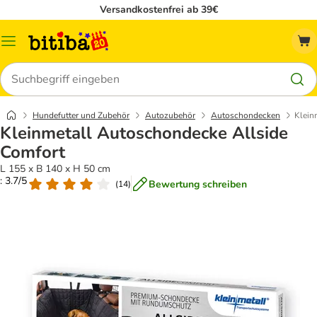
Versandkostenfrei ab 39€
Menü
Suchen
Hundefutter und Zubehör
Autozubehör
Autoschondecken
Klein
Kleinmetall Autoschondecke Allside
Comfort
L 155 x B 140 x H 50 cm
: 3.7/5
Bewertung schreiben
(
14
)