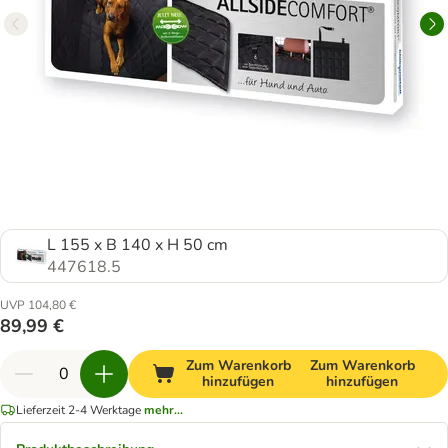
L 155 x B 140 x H 50 cm
447618.5
UVP 104,80 €
89,99 €
Zum Warenkorb
Zum Warenkorb
hinzufügen
hinzufügen
Lieferzeit 2-4 Werktage
mehr...