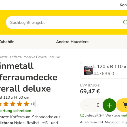
Kon
Suchen
Zubehör
Andere Haustiere
en: Hundefutter und Zubehör
Kategorie-Menü öffnen: Katzenfutter und 
metall Kofferraumdecke Coverall deluxe
inmetall
L 120 x B 110 x
447636.0
ferraumdecke
erall deluxe
UVP 87,80 €
69,47 €
 B 110 x H 60 cm
(
4
)
ertung schreiben
Lieferzeit 2-4 Werktage
meh
htete
Kofferraum-Schondecke aus
Alle Preise inkl. MwSt.
ggf. zzg
dichtem
Nylon, flexibel, reiß- und