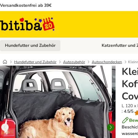
Versandkostenfrei ab 39€
Hundefutter und Zubehör
Katzenfutter und 
Kategorie-Menü öffn
Hundefutter und Zubehör
Autozubehör
Autoschondecken
Klein
Kle
Kof
Cov
L 120 x
: 4.5/5
Bew
Beschic
wasser