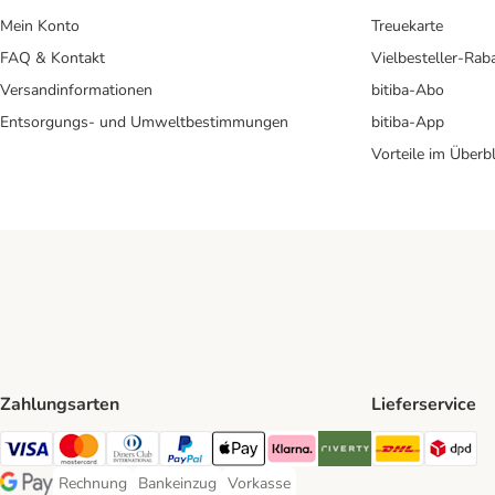
Mein Konto
Treuekarte
FAQ & Kontakt
Vielbesteller-Rab
Versandinformationen
bitiba-Abo
Entsorgungs- und Umweltbestimmungen
bitiba-App
Vorteile im Überbl
Zahlungsarten
Lieferservice
DHL Ship
DP
Visa Payment Method
Mastercard Payment Method
Diners Club Payment Method
PayPal Payment Method
Apple Pay Payment Method
Klarna Payment Method
Riverty Payment Method
Rechnung
Bankeinzug
Vorkasse
Rechnung Payment Method
Bankeinzug Payment Method
Vorkasse Payment Method