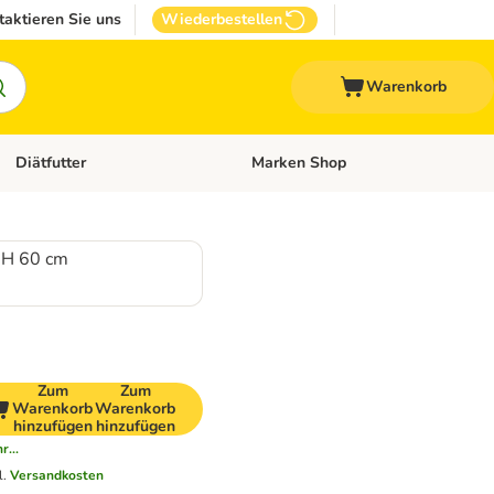
taktieren Sie uns
Wiederbestellen
Warenkorb
Diätfutter
Marken Shop
Zubehör
Kategorie-Menü öffnen: Andere Haustiere
Kategorie-Menü öffnen: Diätfutter
 H 60 cm
Zum
Zum
Warenkorb
Warenkorb
hinzufügen
hinzufügen
r...
l.
Versandkosten