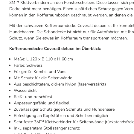
3M™ Klettverbindern an den Fensterscheiben. Diese lassen sich pr
Decke nicht mehr benötigen. Einen zusätzlichen Schutz gegen Verru
können in den Kofferraumboden geschraubt werden, an denen die D
Mit der schwarzen Kofferraumdecke Coverall deluxe ist Ihr komple
Hundehaaren. Die Schondecke ist nicht nur für Autofahrten mit Ihr
Schutz, wenn Sie etwas im Kofferraum transportieren möchten.
Kofferraumdecke Coverall deluxe im Überblick:
Maße: L 120 x B 110 x H 60 cm
Farbe: Schwarz
Für große Kombis und Vans
Mit Schutz für die Seitenwände
Aus beschichtetem, dickem Nylon (faserverstärkt)
Wasserdicht
Reiß- und rutschfest
Anpassungsfähig und flexibel
Zuverlässiger Schutz gegen Schmutz und Hundehaare
Befestigung an Kopfstützen und Scheiben möglich
Sehr feste 3M™ Klettverbinder für Seitenwände (rückstandsfrei
Inkl. separatem Stoßstangenschutz