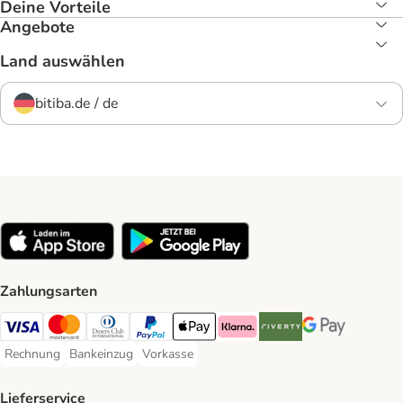
Deine Vorteile
Angebote
Land auswählen
bitiba.de / de
Zahlungsarten
Visa Payment Method
Mastercard Payment Method
Diners Club Payment Method
PayPal Payment Method
Apple Pay Payment Method
Klarna Payment Method
Riverty Payment Method
Google Pay Paym
Rechnung
Bankeinzug
Vorkasse
Rechnung Payment Method
Bankeinzug Payment Method
Vorkasse Payment Method
Lieferservice