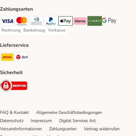
Zahlungsarten
Visa Payment Method
Mastercard Payment Method
Diners Club Payment Method
PayPal Payment Method
Apple Pay Payment Method
Klarna Payment Method
Riverty Payment Method
Google Pay Paym
Rechnung
Bankeinzug
Vorkasse
Rechnung Payment Method
Bankeinzug Payment Method
Vorkasse Payment Method
Lieferservice
DHL Shipping Method
DPD Shipping Method
Sicherheit
Security
FAQ & Kontakt
Allgemeine Geschäftsbedingungen
Datenschutz
Impressum
Digital Services Act
Versandinformationen
Zahlungsarten
Vertrag widerrufen