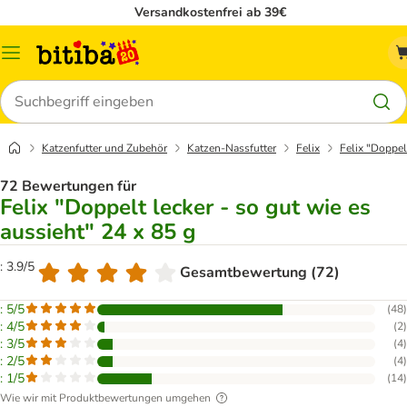
Versandkostenfrei ab 39€
Menü
Suchen
Katzenfutter und Zubehör
Katzen-Nassfutter
Felix
Felix "Doppelt
72 Bewertungen für
Felix "Doppelt lecker - so gut wie es
aussieht" 24 x 85 g
: 3.9/5
Gesamtbewertung (72)
: 5/5
(
48
)
: 4/5
(
2
)
: 3/5
(
4
)
: 2/5
(
4
)
: 1/5
(
14
)
Wie wir mit Produktbewertungen umgehen