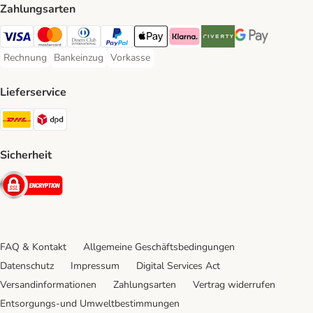
Zahlungsarten
Visa Payment Method
Mastercard Payment Method
Diners Club Payment Method
PayPal Payment Method
Apple Pay Payment Method
Klarna Payment Method
Riverty Payment Method
Google Pay Paym
Rechnung
Bankeinzug
Vorkasse
Rechnung Payment Method
Bankeinzug Payment Method
Vorkasse Payment Method
Lieferservice
DHL Shipping Method
DPD Shipping Method
Sicherheit
Security
FAQ & Kontakt
Allgemeine Geschäftsbedingungen
Datenschutz
Impressum
Digital Services Act
Versandinformationen
Zahlungsarten
Vertrag widerrufen
Entsorgungs-und Umweltbestimmungen