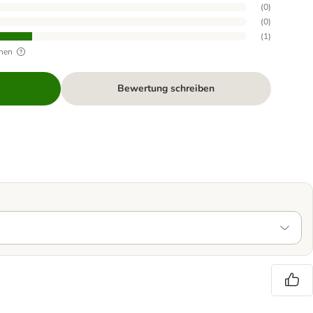
(
0
)
(
0
)
(
1
)
hen
Bewertung schreiben