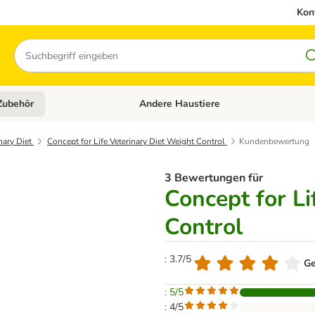
Kon
Suchen
Zubehör
Andere Haustiere
en: Hundefutter und Zubehör
Kategorie-Menü öffnen: Katzenfutter und 
inary Diet
Concept for Life Veterinary Diet Weight Control
Kundenbewertung
3 Bewertungen für
Concept for Li
Control
: 3.7/5
Ge
: 5/5
: 4/5