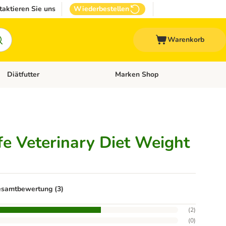
taktieren Sie uns
Wiederbestellen
Warenkorb
Diätfutter
Marken Shop
Zubehör
Kategorie-Menü öffnen: Andere Haustiere
Kategorie-Menü öffnen: Diätfutter
fe Veterinary Diet Weight
samtbewertung (3)
(
2
)
(
0
)