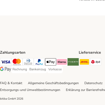
Zahlungsarten
Lieferservice
DHL Ship
DP
Visa Payment Method
Mastercard Payment Method
Diners Club Payment Method
PayPal Payment Method
Apple Pay Payment Method
Klarna Payment Method
Riverty Payment Method
Rechnung
Bankeinzug
Vorkasse
Rechnung Payment Method
Bankeinzug Payment Method
Vorkasse Payment Method
Google Pay Payment Method
FAQ & Kontakt
Allgemeine Geschäftsbedingungen
Datenschutz
Entsorgungs-und Umweltbestimmungen
Erklärung zur Barrierefreihe
bitiba GmbH
2026