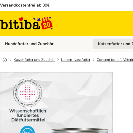
Versandkostenfrei ab 39€
Hundefutter und Zubehör
Katzenfutter und 
Kategorie-Menü öffn
Katzenfutter und Zubehör
Katzen-Nassfutter
Concept for Life Veter