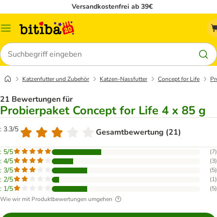
Versandkostenfrei ab 39€
Menü
Suchen
Katzenfutter und Zubehör
Katzen-Nassfutter
Concept for Life
Pr
21 Bewertungen für
Probierpaket Concept for Life 4 x 85 g
: 3.3/5
Gesamtbewertung (21)
: 5/5
(
7
)
: 4/5
(
3
)
: 3/5
(
5
)
: 2/5
(
1
)
: 1/5
(
5
)
Wie wir mit Produktbewertungen umgehen