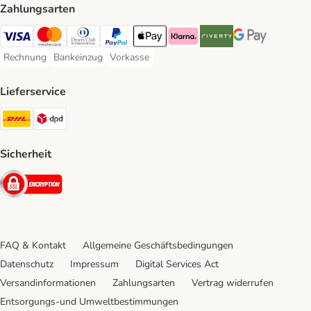
Zahlungsarten
Visa Payment Method
Mastercard Payment Method
Diners Club Payment Method
PayPal Payment Method
Apple Pay Payment Method
Klarna Payment Method
Riverty Payment Method
Google Pay Paym
Rechnung
Bankeinzug
Vorkasse
Rechnung Payment Method
Bankeinzug Payment Method
Vorkasse Payment Method
Lieferservice
DHL Shipping Method
DPD Shipping Method
Sicherheit
Security
FAQ & Kontakt
Allgemeine Geschäftsbedingungen
Datenschutz
Impressum
Digital Services Act
Versandinformationen
Zahlungsarten
Vertrag widerrufen
Entsorgungs-und Umweltbestimmungen