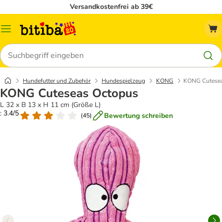
Versandkostenfrei ab 39€
Menü
Suchen
Hundefutter und Zubehör
Hundespielzeug
KONG
KONG Cutesea
KONG Cuteseas Octopus
L 32 x B 13 x H 11 cm (Größe L)
: 3.4/5
Bewertung schreiben
(
45
)