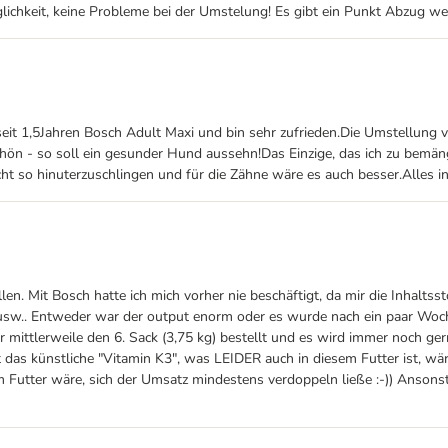
äglichkeit, keine Probleme bei der Umstelung! Es gibt ein Punkt Abzug we
it 1,5Jahren Bosch Adult Maxi und bin sehr zufrieden.Die Umstellung v
ön - so soll ein gesunder Hund aussehn!Das Einzige, das ich zu bemänge
t so hinuterzuschlingen und für die Zähne wäre es auch besser.Alles in 
en. Mit Bosch hatte ich mich vorher nie beschäftigt, da mir die Inhaltsst
ae, usw.. Entweder war der output enorm oder es wurde nach ein paar Wo
wir mittlerweile den 6. Sack (3,75 kg) bestellt und es wird immer noch g
das künstliche "Vitamin K3", was LEIDER auch in diesem Futter ist, wäre
em Futter wäre, sich der Umsatz mindestens verdoppeln ließe :-)) Ansons