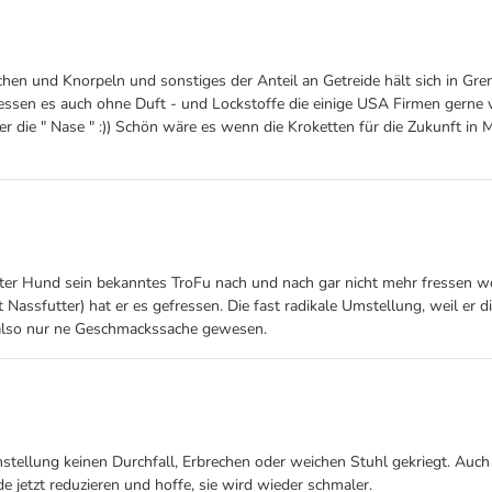
hen und Knorpeln und sonstiges der Anteil an Getreide hält sich in Gren
fressen es auch ohne Duft - und Lockstoffe die einige USA Firmen ger
h über die " Nase " :)) Schön wäre es wenn die Kroketten für die Zukunft
alter Hund sein bekanntes TroFu nach und nach gar nicht mehr fressen 
it Nassfutter) hat er es gefressen. Die fast radikale Umstellung, weil er d
st also nur ne Geschmackssache gewesen.
ellung keinen Durchfall, Erbrechen oder weichen Stuhl gekriegt. Auch ha
jetzt reduzieren und hoffe, sie wird wieder schmaler.