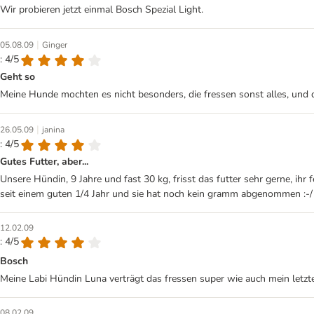
Wir probieren jetzt einmal Bosch Spezial Light.
|
05.08.09
Ginger
: 4/5
Geht so
Meine Hunde mochten es nicht besonders, die fressen sonst alles, und d
|
26.05.09
janina
: 4/5
Gutes Futter, aber...
Unsere Hündin, 9 Jahre und fast 30 kg, frisst das futter sehr gerne, ihr 
seit einem guten 1/4 Jahr und sie hat noch kein gramm abgenommen :-/ ..
12.02.09
: 4/5
Bosch
Meine Labi Hündin Luna verträgt das fressen super wie auch mein letzte
08.02.09