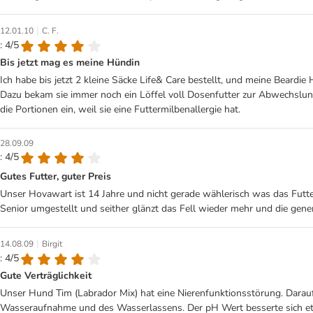
|
12.01.10
C. F.
: 4/5
Bis jetzt mag es meine Hündin
Ich habe bis jetzt 2 kleine Säcke Life& Care bestellt, und meine Beardie
Dazu bekam sie immer noch ein Löffel voll Dosenfutter zur Abwechslung. S
die Portionen ein, weil sie eine Futtermilbenallergie hat.
28.09.09
: 4/5
Gutes Futter, guter Preis
Unser Hovawart ist 14 Jahre und nicht gerade wählerisch was das Futte
Senior umgestellt und seither glänzt das Fell wieder mehr und die genere
|
14.08.09
Birgit
: 4/5
Gute Verträglichkeit
Unser Hund Tim (Labrador Mix) hat eine Nierenfunktionsstörung. Daraufh
Wasseraufnahme und des Wasserlassens. Der pH Wert besserte sich etwas