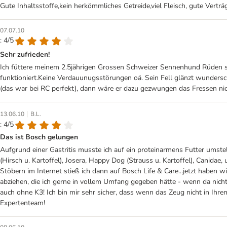
Gute Inhaltsstoffe,kein herkömmliches Getreide,viel Fleisch, gute Vertr
07.07.10
: 4/5
Sehr zufrieden!
Ich füttere meinem 2.5jährigen Grossen Schweizer Sennenhund Rüden se
funktioniert.Keine Verdauunugsstörungen oä. Sein Fell glänzt wundersch
(das war bei RC perfekt), dann wäre er dazu gezwungen das Fressen nich
|
13.06.10
B.L.
: 4/5
Das ist Bosch gelungen
Aufgrund einer Gastritis musste ich auf ein proteinarmens Futter umstell
(Hirsch u. Kartoffel), Josera, Happy Dog (Strauss u. Kartoffel), Canid
Stöbern im Internet stieß ich dann auf Bosch Life & Care...jetzt haben 
abziehen, die ich gerne in vollem Umfang gegeben hätte - wenn da nicht 
auch ohne K3! Ich bin mir sehr sicher, dass wenn das Zeug nicht in Ihr
Expertenteam!