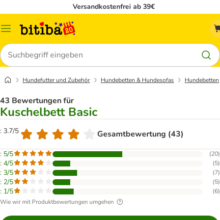
Versandkostenfrei ab 39€
Menü
Suchen
Hundefutter und Zubehör
Hundebetten & Hundesofas
Hundebetten
43 Bewertungen für
Kuschelbett Basic
: 3.7/5
Gesamtbewertung (43)
: 5/5
(
20
)
: 4/5
(
5
)
: 3/5
(
7
)
: 2/5
(
5
)
: 1/5
(
6
)
Wie wir mit Produktbewertungen umgehen