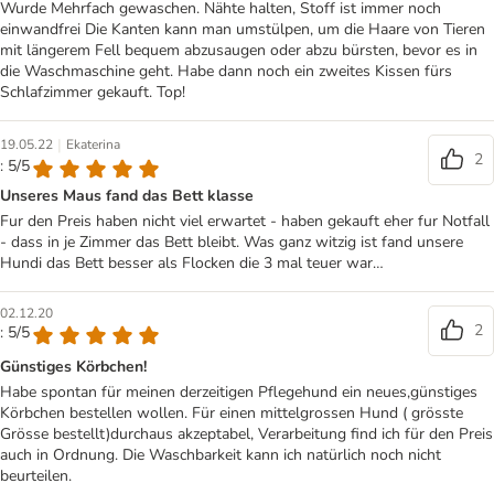
Wurde Mehrfach gewaschen. Nähte halten, Stoff ist immer noch
einwandfrei Die Kanten kann man umstülpen, um die Haare von Tieren
mit längerem Fell bequem abzusaugen oder abzu bürsten, bevor es in
die Waschmaschine geht. Habe dann noch ein zweites Kissen fürs
Schlafzimmer gekauft. Top!
|
19.05.22
Ekaterina
2
: 5/5
Unseres Maus fand das Bett klasse
Fur den Preis haben nicht viel erwartet - haben gekauft eher fur Notfall
- dass in je Zimmer das Bett bleibt. Was ganz witzig ist fand unsere
Hundi das Bett besser als Flocken die 3 mal teuer war…
02.12.20
2
: 5/5
Günstiges Körbchen!
Habe spontan für meinen derzeitigen Pflegehund ein neues,günstiges
Körbchen bestellen wollen. Für einen mittelgrossen Hund ( grösste
Grösse bestellt)durchaus akzeptabel, Verarbeitung find ich für den Preis
auch in Ordnung. Die Waschbarkeit kann ich natürlich noch nicht
beurteilen.