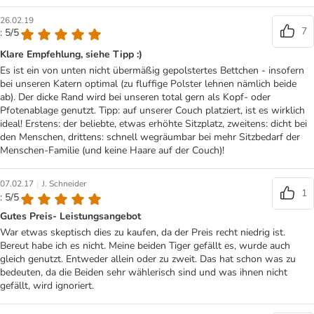
26.02.19
7
: 5/5
Klare Empfehlung, siehe Tipp :)
Es ist ein von unten nicht übermäßig gepolstertes Bettchen - insofern
bei unseren Katern optimal (zu fluffige Polster lehnen nämlich beide
ab). Der dicke Rand wird bei unseren total gern als Kopf- oder
Pfotenablage genutzt. Tipp: auf unserer Couch platziert, ist es wirklich
ideal! Erstens: der beliebte, etwas erhöhte Sitzplatz, zweitens: dicht bei
den Menschen, drittens: schnell wegräumbar bei mehr Sitzbedarf der
Menschen-Familie (und keine Haare auf der Couch)!
|
07.02.17
J. Schneider
1
: 5/5
Gutes Preis- Leistungsangebot
War etwas skeptisch dies zu kaufen, da der Preis recht niedrig ist.
Bereut habe ich es nicht. Meine beiden Tiger gefällt es, wurde auch
gleich genutzt. Entweder allein oder zu zweit. Das hat schon was zu
bedeuten, da die Beiden sehr wählerisch sind und was ihnen nicht
gefällt, wird ignoriert.