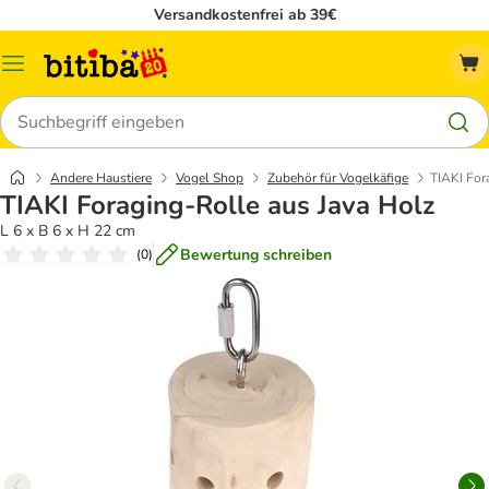
Versandkostenfrei ab 39€
Menü
Suchen
Andere Haustiere
Vogel Shop
Zubehör für Vogelkäfige
TIAKI For
TIAKI Foraging-Rolle aus Java Holz
L 6 x B 6 x H 22 cm
Bewertung schreiben
(
0
)