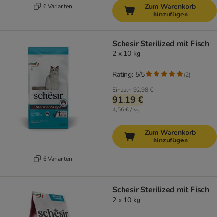
Zum Warenkorb
6 Varianten
hinzufügen
Schesir Sterilized mit Fisch
2 x 10 kg
Rating: 5/5
(
2
)
Einzeln
92,98 €
91,19 €
4,56 € / kg
Zum Warenkorb
hinzufügen
6 Varianten
Schesir Sterilized mit Fisch
2 x 10 kg