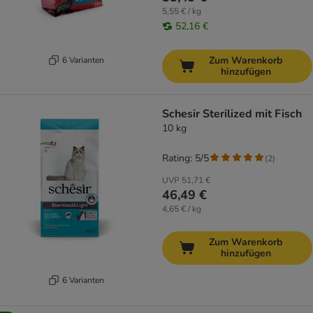
5,55 € / kg
52,16 €
Zum Warenkorb
6 Varianten
hinzufügen
Schesir Sterilized mit Fisch
10 kg
Rating: 5/5
(
2
)
UVP
51,71 €
46,49 €
4,65 € / kg
Zum Warenkorb
hinzufügen
6 Varianten