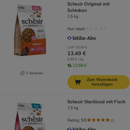
Schesir Original mit
Schinken
1,5 kg
Not rated
UVP
16,49 €
13,49 €
8,99 € / kg
12,68 €
2 Varianten
Zum Warenkorb
hinzufügen
Schesir Sterilized mit Fisch
1,5 kg
Rating: 5/5
(
2
)