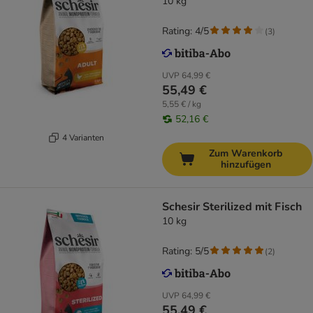
10 kg
Rating: 4/5
(
3
)
UVP
64,99 €
55,49 €
5,55 € / kg
52,16 €
4 Varianten
Zum Warenkorb
hinzufügen
Schesir Sterilized mit Fisch
10 kg
Rating: 5/5
(
2
)
UVP
64,99 €
55,49 €