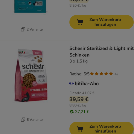
8,20 € / kg
Zum Warenkorb
hinzufügen
2 Varianten
Schesir Sterilized & Light mit
Schinken
3 x 1,5 kg
Rating: 5/5
(
4
)
Einzeln
41,07 €
39,59 €
8,80 € / kg
37,21 €
6 Varianten
Zum Warenkorb
hinzufügen