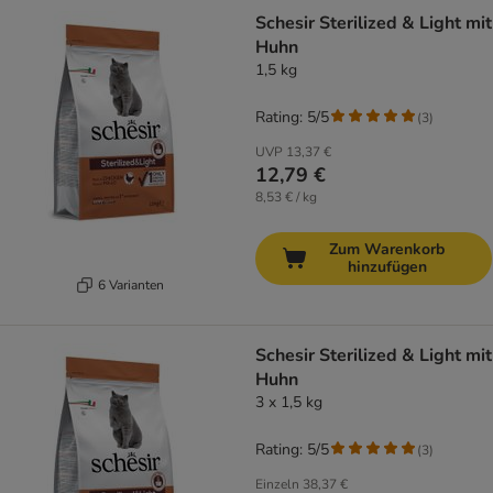
Schesir Sterilized & Light mit
Huhn
1,5 kg
Rating: 5/5
(
3
)
UVP
13,37 €
12,79 €
8,53 € / kg
Zum Warenkorb
hinzufügen
6 Varianten
Schesir Sterilized & Light mit
Huhn
3 x 1,5 kg
Rating: 5/5
(
3
)
Einzeln
38,37 €