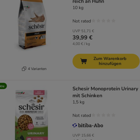
reich an Huhn
10 kg
Not rated
UVP
51,71 €
39,99 €
4,00 € / kg
Zum Warenkorb
hinzufügen
4 Varianten
eu
Schesir Monoprotein Urinary
mit Schinken
1,5 kg
Not rated
UVP
15,66 €