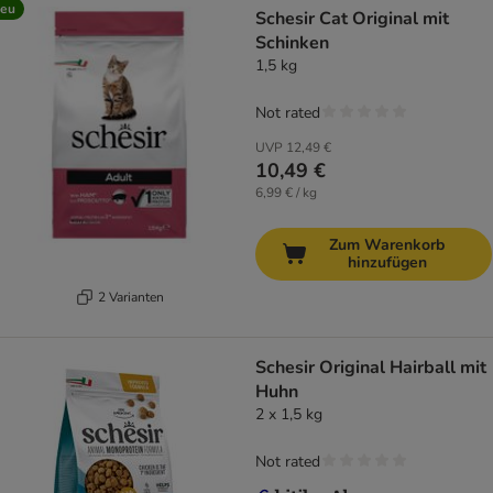
eu
Schesir Cat Original mit
Schinken
1,5 kg
Not rated
UVP
12,49 €
10,49 €
6,99 € / kg
Zum Warenkorb
hinzufügen
2 Varianten
Schesir Original Hairball mit
Huhn
2 x 1,5 kg
Not rated