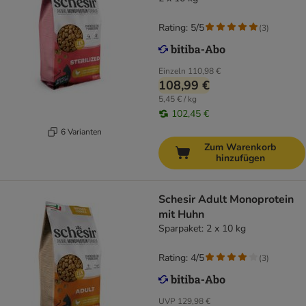
Rating: 5/5
(
3
)
Einzeln
110,98 €
108,99 €
5,45 € / kg
102,45 €
6 Varianten
Zum Warenkorb
hinzufügen
Schesir Adult Monoprotein
mit Huhn
Sparpaket: 2 x 10 kg
Rating: 4/5
(
3
)
UVP
129,98 €