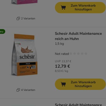
Zum Warenkorb
hinzufügen
2 Varianten
eu
Schesir Adult Maintenance
reich an Huhn
1,5 kg
Not rated
UVP
13,37 €
12,79 €
8,53 € / kg
Zum Warenkorb
hinzufügen
4 Varianten
Schesir Adult Maintenance