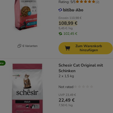
Rating: 5/5
(
2
)
Einzeln
110,98 €
108,99 €
5,45 € / kg
102,45 €
Zum Warenkorb
6 Varianten
hinzufügen
eu
Schesir Cat Original mit
Schinken
2 x 1,5 kg
Not rated
UVP
23,49 €
22,49 €
7,50 € / kg