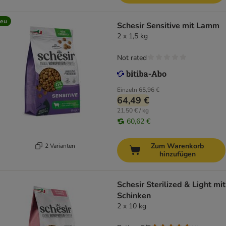
eu
Schesir Sensitive mit Lamm
2 x 1,5 kg
Not rated
Einzeln
65,96 €
64,49 €
21,50 € / kg
60,62 €
Zum Warenkorb
2 Varianten
hinzufügen
Schesir Sterilized & Light mit
Schinken
2 x 10 kg