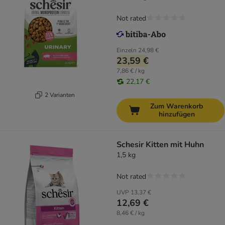
Not rated
Einzeln
24,98 €
23,59 €
7,86 € / kg
22,17 €
2 Varianten
Zum Warenkorb
hinzufügen
Schesir Kitten mit Huhn
1,5 kg
Not rated
UVP
13,37 €
12,69 €
8,46 € / kg