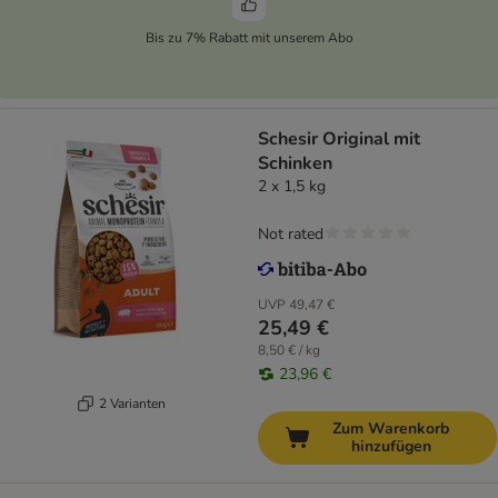
Bis zu 7% Rabatt mit unserem Abo
Schesir Original mit
Schinken
2 x 1,5 kg
Not rated
UVP
49,47 €
25,49 €
8,50 € / kg
23,96 €
2 Varianten
Zum Warenkorb
hinzufügen