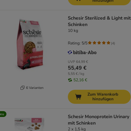
hinzufügen
Schesir Sterilized & Light mit
Schinken
10 kg
Rating: 5/5
(
4
)
UVP
64,99 €
55,49 €
5,55 € / kg
52,16 €
6 Varianten
Zum Warenkorb
hinzufügen
eu
Schesir Monoprotein Urinary
mit Schinken
2 x 1,5 kg