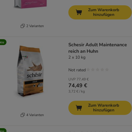
Zum Warenkorb
hinzufügen
2 Varianten
eu
Schesir Adult Maintenance
reich an Huhn
2 x 10 kg
Not rated
UVP
77,49 €
74,49 €
3,72 € / kg
Zum Warenkorb
hinzufügen
4 Varianten
eu