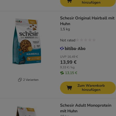
hinzufügen
Schesir Original Hairball mit
Huhn
1,5 kg
Not rated
UVP
16,49 €
13,99 €
9,33 € / kg
13,15 €
2 Varianten
Zum Warenkorb
hinzufügen
Schesir Adult Monoprotein
mit Huhn