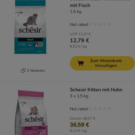
mit Fisch
1,5 kg
Not rated
UVP
13,37 €
12,79 €
8,53 € / kg
Zum Warenkorb
hinzufügen
2 Varianten
Schesir Kitten mit Huhn
3 x 1,5 kg
Not rated
Einzeln
38,07 €
36,59 €
8,13 € / kg