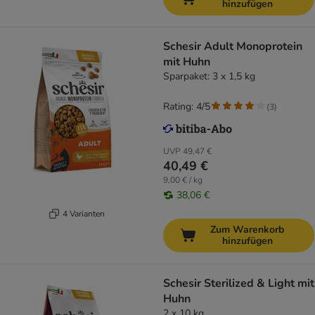
hinzufügen
Schesir Adult Monoprotein
mit Huhn
Sparpaket: 3 x 1,5 kg
Rating: 4/5
(
3
)
UVP
49,47 €
40,49 €
9,00 € / kg
38,06 €
4 Varianten
Zum Warenkorb
hinzufügen
Schesir Sterilized & Light mit
Huhn
2 x 10 kg