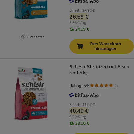
Einzeln
27,98 €
26,59 €
8,86 € / kg
24,99 €
2 Varianten
Zum Warenkorb
hinzufügen
Schesir Sterilized mit Fisch
3 x 1,5 kg
Rating: 5/5
(
2
)
Einzeln
41,97 €
40,49 €
9,00 € / kg
38,06 €