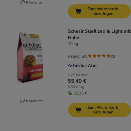
6 Varianten
Zum Warenkorb
hinzufügen
Schesir Sterilized & Light mit
Huhn
10 kg
Rating: 5/5
(
3
)
UVP
64,99 €
55,49 €
5,55 € / kg
52,16 €
6 Varianten
Zum Warenkorb
hinzufügen