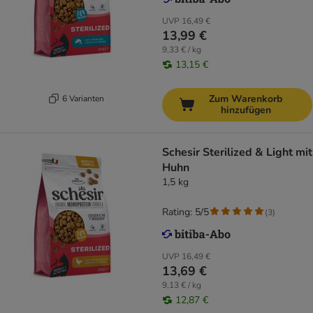
UVP
16,49 €
13,99 €
9,33 € / kg
13,15 €
Zum Warenkorb
6 Varianten
hinzufügen
Schesir Sterilized & Light mit
Huhn
1,5 kg
Rating: 5/5
(
3
)
UVP
16,49 €
13,69 €
9,13 € / kg
12,87 €