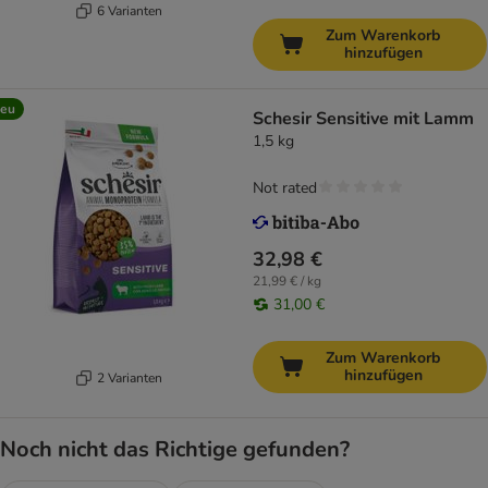
6 Varianten
Zum Warenkorb
hinzufügen
eu
Schesir Sensitive mit Lamm
1,5 kg
Not rated
32,98 €
21,99 € / kg
31,00 €
Zum Warenkorb
hinzufügen
2 Varianten
Noch nicht das Richtige gefunden?