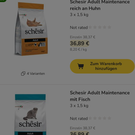
Schesir Adult Maintenance
reich an Huhn
3 x 1,5 kg
Not rated
Einzeln
38,37 €
36,89 €
8,20 € / kg
Zum Warenkorb
hinzufügen
4 Varianten
Schesir Adult Maintenance
mit Fisch
3 x 1,5 kg
Not rated
Einzeln
38,37 €
36,89 €