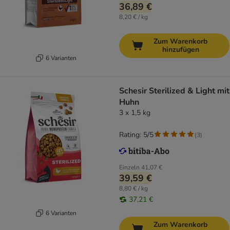
36,89 €
8,20 € / kg
Zum Warenkorb
hinzufügen
6 Varianten
Schesir Sterilized & Light mit
Huhn
3 x 1,5 kg
Rating: 5/5
(
3
)
Einzeln
41,07 €
39,59 €
8,80 € / kg
37,21 €
6 Varianten
Zum Warenkorb