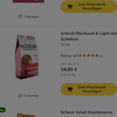
Zum Warenkorb
hinzufügen
2 Varianten
Schesir Sterilized & Light mit
Schinken
10 kg
Rating: 5/5
(
4
)
UVP
48,33 €
34,99 €
3,50 € / kg
Zum Warenkorb
hinzufügen
6 Varianten
eu
Schesir Adult Maintenance