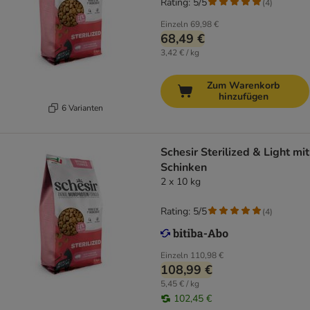
Rating: 5/5
(
4
)
Einzeln
69,98 €
68,49 €
3,42 € / kg
Zum Warenkorb
hinzufügen
6 Varianten
Schesir Sterilized & Light mit
Schinken
2 x 10 kg
Rating: 5/5
(
4
)
Einzeln
110,98 €
108,99 €
5,45 € / kg
102,45 €