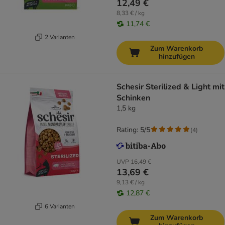
12,49 €
8,33 € / kg
11,74 €
2 Varianten
Zum Warenkorb
hinzufügen
Schesir Sterilized & Light mit
Schinken
1,5 kg
Rating: 5/5
(
4
)
UVP
16,49 €
13,69 €
9,13 € / kg
12,87 €
6 Varianten
Zum Warenkorb