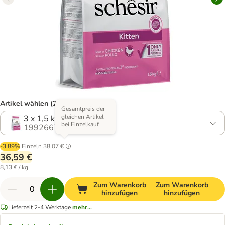
Artikel wählen (2 Varianten)
Gesamtpreis der
gleichen Artikel
3 x 1,5 kg
bei Einzelkauf
1992667.0
-3.89%
Einzeln
38,07 €
36,59 €
8,13 € / kg
Zum Warenkorb
Zum Warenkorb
hinzufügen
hinzufügen
Lieferzeit 2-4 Werktage
mehr...