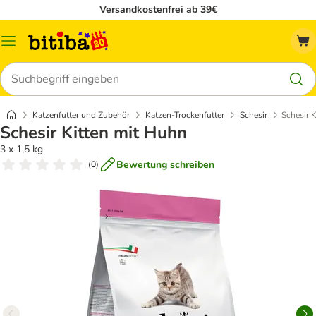
Versandkostenfrei ab 39€
Menü
Suchen
Katzenfutter und Zubehör
Katzen-Trockenfutter
Schesir
Schesir 
Schesir Kitten mit Huhn
3 x 1,5 kg
Bewertung schreiben
(
0
)