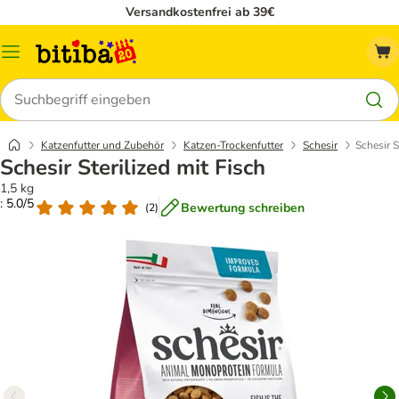
Versandkostenfrei ab 39€
Menü
Suchen
Katzenfutter und Zubehör
Katzen-Trockenfutter
Schesir
Schesir S
Schesir Sterilized mit Fisch
1,5 kg
: 5.0/5
Bewertung schreiben
(
2
)