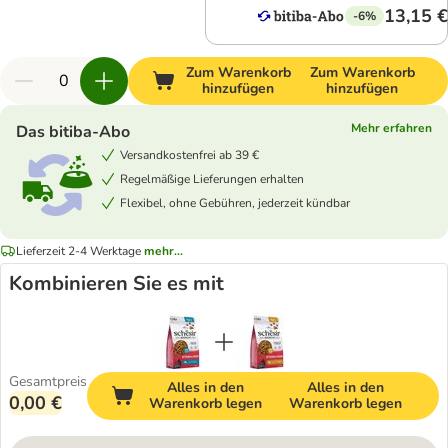
13,15 €
-6%
Zum Warenkorb
Zum Warenkorb
hinzufügen
hinzufügen
Mehr erfahren
Das bitiba-Abo
Versandkostenfrei ab 39 €
Regelmäßige Lieferungen erhalten
Flexibel, ohne Gebühren, jederzeit kündbar
Lieferzeit 2-4 Werktage
mehr...
Kombinieren Sie es mit
Gesamtpreis
Alles in den
Alles in den
0,00 €
Warenkorb legen
Warenkorb legen