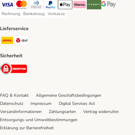
Visa Payment Method
Mastercard Payment Method
Diners Club Payment Method
PayPal Payment Method
Apple Pay Payment Method
Klarna Payment Method
Riverty Payment Method
Google Pay Paym
Rechnung
Bankeinzug
Vorkasse
Rechnung Payment Method
Bankeinzug Payment Method
Vorkasse Payment Method
Lieferservice
DHL Shipping Method
DPD Shipping Method
Sicherheit
Security
FAQ & Kontakt
Allgemeine Geschäftsbedingungen
Datenschutz
Impressum
Digital Services Act
Versandinformationen
Zahlungsarten
Vertrag widerrufen
Entsorgungs-und Umweltbestimmungen
Erklärung zur Barrierefreiheit