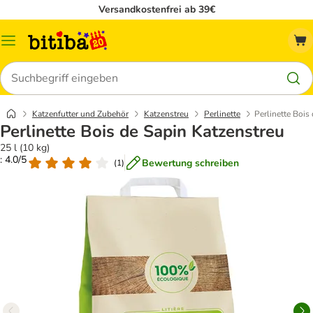
Versandkostenfrei ab 39€
Menü
Suchen
Katzenfutter und Zubehör
Katzenstreu
Perlinette
Perlinette Bois
Perlinette Bois de Sapin Katzenstreu
25 l (10 kg)
: 4.0/5
Bewertung schreiben
(
1
)