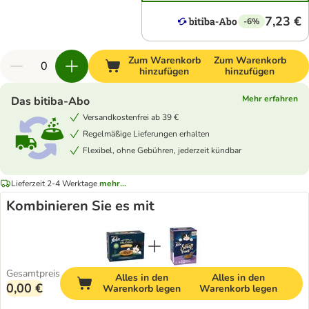
7,23 €
-6%
Zum Warenkorb
Zum Warenkorb
hinzufügen
hinzufügen
Mehr erfahren
Das bitiba-Abo
Versandkostenfrei ab 39 €
Regelmäßige Lieferungen erhalten
Flexibel, ohne Gebühren, jederzeit kündbar
Lieferzeit 2-4 Werktage
mehr...
Kombinieren Sie es mit
Gesamtpreis
Alles in den
Alles in den
0,00 €
Warenkorb legen
Warenkorb legen