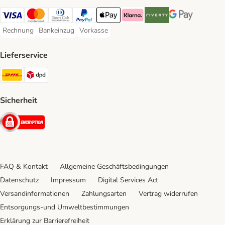
Visa Payment Method
Mastercard Payment Method
Diners Club Payment Method
PayPal Payment Method
Apple Pay Payment Method
Klarna Payment Method
Riverty Payment Method
Google Pay Paym
Rechnung
Bankeinzug
Vorkasse
Rechnung Payment Method
Bankeinzug Payment Method
Vorkasse Payment Method
Lieferservice
DHL Shipping Method
DPD Shipping Method
Sicherheit
Security
FAQ & Kontakt
Allgemeine Geschäftsbedingungen
Datenschutz
Impressum
Digital Services Act
Versandinformationen
Zahlungsarten
Vertrag widerrufen
Entsorgungs-und Umweltbestimmungen
Erklärung zur Barrierefreiheit