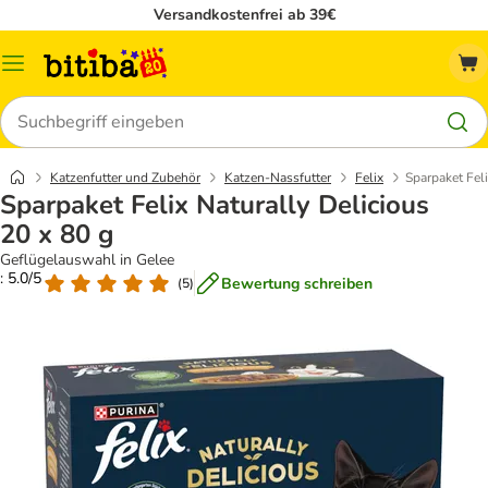
Versandkostenfrei ab 39€
Menü
Suchen
Katzenfutter und Zubehör
Katzen-Nassfutter
Felix
Sparpaket Feli
Sparpaket Felix Naturally Delicious
20 x 80 g
Geflügelauswahl in Gelee
: 5.0/5
Bewertung schreiben
(
5
)