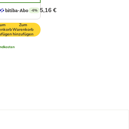
5,16 €
-6%
um
Zum
enkorb
Warenkorb
ufügen
hinzufügen
ndkosten