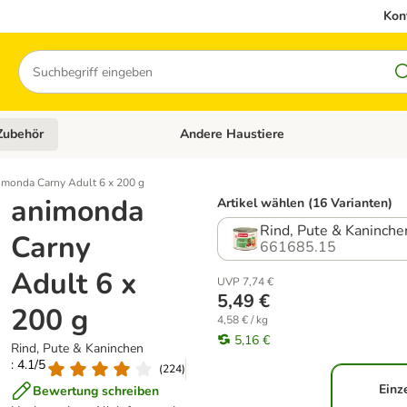
Kon
Suchen
Zubehör
Andere Haustiere
en: Hundefutter und Zubehör
Kategorie-Menü öffnen: Katzenfutter und 
imonda Carny Adult 6 x 200 g
animonda
Artikel wählen (16 Varianten)
Rind, Pute & Kaninche
Carny
661685.15
Adult 6 x
UVP 7,74 €
5,49 €
200 g
4,58 € / kg
5,16 €
Rind, Pute & Kaninchen
: 4.1/5
(
224
)
Einz
Bewertung schreiben