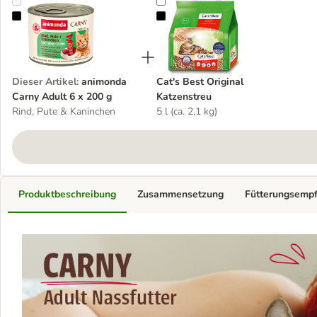
animonda Carny Adult 6 x 200 g
Cat's Best Original Katzenstreu
Dieser Artikel
:
animonda
Cat's Best Original
Carny Adult 6 x 200 g
Katzenstreu
Rind, Pute & Kaninchen
5 l (ca. 2,1 kg)
Produktbeschreibung
Zusammensetzung
Fütterungsemp