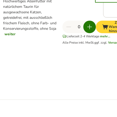
Hochwertiges Alleinfutter mit
natürlichem Taurin für
ausgewachsene Katzen,
getreidefrei, mit ausschließlich
Z
frischem Fleisch, ohne Farb- und
War
Konservierungsstoffe, ohne Soja
hinz
weiter
Lieferzeit 2-4 Werktage
mehr...
Alle Preise inkl. MwSt.
ggf. zzgl.
Versa