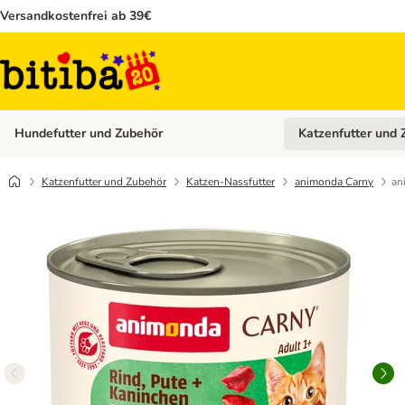
Versandkostenfrei ab 39€
Hundefutter und Zubehör
Katzenfutter und 
Kategorie-Menü öffn
Katzenfutter und Zubehör
Katzen-Nassfutter
animonda Carny
an