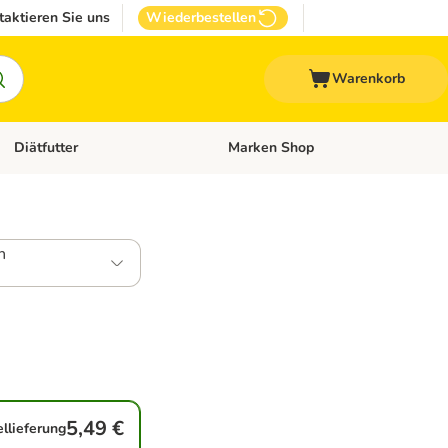
taktieren Sie uns
Wiederbestellen
Warenkorb
Diätfutter
Marken Shop
Zubehör
Kategorie-Menü öffnen: Andere Haustiere
Kategorie-Menü öffnen: Diätfutter
n
5,49 €
ellieferung