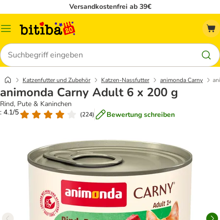
Versandkostenfrei ab 39€
Menü
Suchen
Katzenfutter und Zubehör
Katzen-Nassfutter
animonda Carny
an
animonda Carny Adult 6 x 200 g
Rind, Pute & Kaninchen
: 4.1/5
Bewertung schreiben
(
224
)