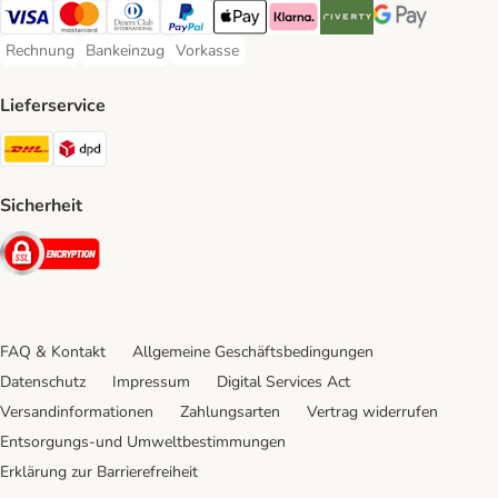
Visa Payment Method
Mastercard Payment Method
Diners Club Payment Method
PayPal Payment Method
Apple Pay Payment Method
Klarna Payment Method
Riverty Payment Method
Google Pay Paym
Rechnung
Bankeinzug
Vorkasse
Rechnung Payment Method
Bankeinzug Payment Method
Vorkasse Payment Method
Lieferservice
DHL Shipping Method
DPD Shipping Method
Sicherheit
Security
FAQ & Kontakt
Allgemeine Geschäftsbedingungen
Datenschutz
Impressum
Digital Services Act
Versandinformationen
Zahlungsarten
Vertrag widerrufen
Entsorgungs-und Umweltbestimmungen
Erklärung zur Barrierefreiheit