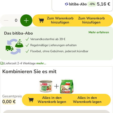
5,16 €
-6%
Zum Warenkorb
Zum Warenkorb
hinzufügen
hinzufügen
Mehr erfahren
Das bitiba-Abo
Versandkostenfrei ab 39 €
Regelmäßige Lieferungen erhalten
Flexibel, ohne Gebühren, jederzeit kündbar
Lieferzeit 2-4 Werktage
mehr...
Kombinieren Sie es mit
Gesamtpreis
Alles in den
Alles in den
0,00 €
Warenkorb legen
Warenkorb legen