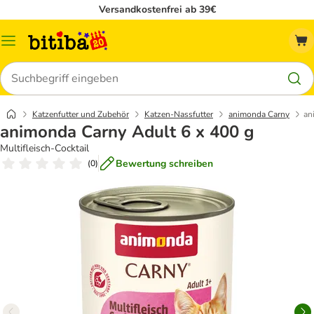
Versandkostenfrei ab 39€
Menü
Suchen
Katzenfutter und Zubehör
Katzen-Nassfutter
animonda Carny
an
animonda Carny Adult 6 x 400 g
Multifleisch-Cocktail
Bewertung schreiben
(
0
)