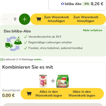
8,26 €
-6%
Zum Warenkorb
Zum Warenkorb
hinzufügen
hinzufügen
Mehr erfahren
Das bitiba-Abo
Versandkostenfrei ab 39 €
Regelmäßige Lieferungen erhalten
Flexibel, ohne Gebühren, jederzeit kündbar
Lieferzeit 2-4 Werktage
mehr...
Kombinieren Sie es mit
Gesamtpreis
Alles in den
Alles in den
0,00 €
Warenkorb legen
Warenkorb legen