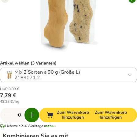
Artikel wählen (3 Varianten)
Mix 2 Sorten à 90 g (Größe L)
2189071.2
UVP 8,98 €
7,79 €
43,28 € / kg
Zum Warenkorb
Zum Warenkorb
hinzufügen
hinzufügen
Lieferzeit 2-4 Werktage
mehr...
Kombinieren Sie es mit