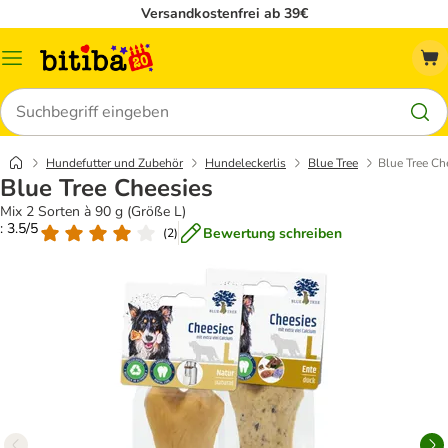
Versandkostenfrei ab 39€
Menü
Suchen
Hundefutter und Zubehör
Hundeleckerlis
Blue Tree
Blue Tree Ch
Blue Tree Cheesies
Mix 2 Sorten à 90 g (Größe L)
: 3.5/5
Bewertung schreiben
(
2
)