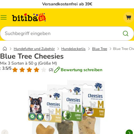
Versandkostenfrei ab 39€
Menü
Suchen
Hundefutter und Zubehör
Hundeleckerlis
Blue Tree
Blue Tree Ch
Blue Tree Cheesies
Mix 3 Sorten à 50 g (Größe M)
: 3.5/5
Bewertung schreiben
(
2
)