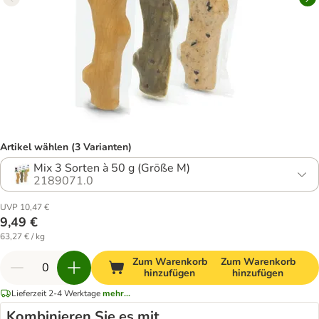
Artikel wählen (3 Varianten)
Mix 3 Sorten à 50 g (Größe M)
2189071.0
UVP 10,47 €
9,49 €
63,27 € / kg
Zum Warenkorb
Zum Warenkorb
hinzufügen
hinzufügen
Lieferzeit 2-4 Werktage
mehr...
Kombinieren Sie es mit