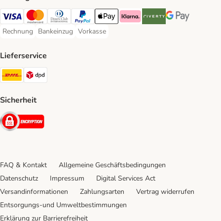
Visa Payment Method
Mastercard Payment Method
Diners Club Payment Method
PayPal Payment Method
Apple Pay Payment Method
Klarna Payment Method
Riverty Payment Method
Google Pay Paym
Rechnung
Bankeinzug
Vorkasse
Rechnung Payment Method
Bankeinzug Payment Method
Vorkasse Payment Method
Lieferservice
DHL Shipping Method
DPD Shipping Method
Sicherheit
Security
FAQ & Kontakt
Allgemeine Geschäftsbedingungen
Datenschutz
Impressum
Digital Services Act
Versandinformationen
Zahlungsarten
Vertrag widerrufen
Entsorgungs-und Umweltbestimmungen
Erklärung zur Barrierefreiheit