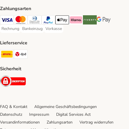
Zahlungsarten
Visa Payment Method
Mastercard Payment Method
Diners Club Payment Method
PayPal Payment Method
Apple Pay Payment Method
Klarna Payment Method
Riverty Payment Method
Google Pay Paym
Rechnung
Bankeinzug
Vorkasse
Rechnung Payment Method
Bankeinzug Payment Method
Vorkasse Payment Method
Lieferservice
DHL Shipping Method
DPD Shipping Method
Sicherheit
Security
FAQ & Kontakt
Allgemeine Geschäftsbedingungen
Datenschutz
Impressum
Digital Services Act
Versandinformationen
Zahlungsarten
Vertrag widerrufen