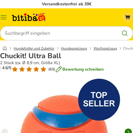
Versandkostenfrei ab 39€
Menü
Suchen
Hundefutter und Zubehör
Hundespielzeug
Wurfspielzeug
Chucki
Chuckit! Ultra Ball
2 Stück (ca. Ø 8,9 cm, Größe XL)
: 4.6/5
Bewertung schreiben
(
63
)