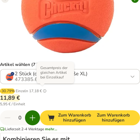
Artikel wählen (7 Varianten)
Gesamtpreis der
gleichen Artikel
2 Stück (ca. Ø 8,9 cm, Größe XL)
bei Einzelkauf
473385.6
-30.79%
Einzeln
17,18 €
11,89 €
5,95 € / Einheit
Zum Warenkorb
Zum Warenkorb
hinzufügen
hinzufügen
Lieferzeit 2-4 Werktage
mehr...
Kombinieren Sie es mit