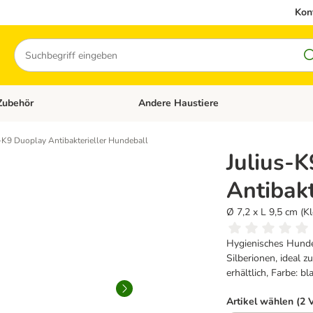
Kon
Suchen
Zubehör
Andere Haustiere
en: Hundefutter und Zubehör
Kategorie-Menü öffnen: Katzenfutter und 
-K9 Duoplay Antibakterieller Hundeball
Julius-
Antibakt
Ø 7,2 x L 9,5 cm (Kl
Hygienisches Hunde
Silberionen, ideal 
erhältlich, Farbe: b
Artikel wählen (2 