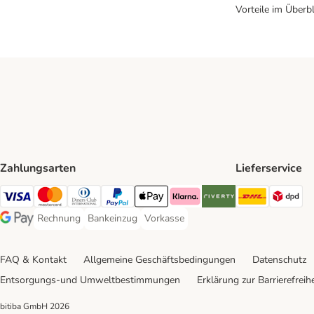
Vorteile im Überbl
Zahlungsarten
Lieferservice
DHL Ship
DP
Visa Payment Method
Mastercard Payment Method
Diners Club Payment Method
PayPal Payment Method
Apple Pay Payment Method
Klarna Payment Method
Riverty Payment Method
Rechnung
Bankeinzug
Vorkasse
Rechnung Payment Method
Bankeinzug Payment Method
Vorkasse Payment Method
Google Pay Payment Method
FAQ & Kontakt
Allgemeine Geschäftsbedingungen
Datenschutz
Entsorgungs-und Umweltbestimmungen
Erklärung zur Barrierefreihe
bitiba GmbH
2026