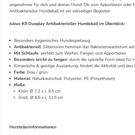
angenehmer für dich und deinen Hund. Ob zum Apportieren oder für
Antibakterieller Hundeball ist ein vielseitiger Begleiter.
Julius-K9 Duoplay Antibakterieller Hundeball im Überblick:
Besonders hygienisches Hundespielzeug
Antibakteriell
: Silberionen hemmen das Bakterienwachstum auf
Mit Schlaufe
: perfekt zum Werfen, Fangen und Apportieren
Besonders leicht zu fangen
: durch die spezielle Form ideal für
Körperliche & geistige Auslastung: fördert die Aktivität und den
Farbe
: blau / grün
Material
: Naturkautschuk, Polyester, PE (Polyethylen)
Maße
:
Klein: Ø 7,2 x L 9,5 cm
Groß: Ø 8,5 x L 11,5 cm
Herstellerinformationen