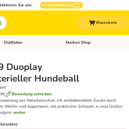
taktieren Sie uns
Wiederbestellen
Warenkorb
Diätfutter
Marken Shop
Zubehör
Kategorie-Menü öffnen: Andere Haustiere
Kategorie-Menü öffnen: Diätfutter
K9 Duoplay
erieller Hundeball
ein)
Bewertung schreiben
(
0
)
spielzeug aus Naturkautschuk, mit antibakteriellem Zusatz durch
zum Werfen und Apportieren, mit praktischer Schlaufe, in zwei Größen
lau/grün
weiter
Varianten)