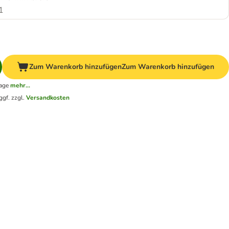
1
Zum Warenkorb hinzufügen
Zum Warenkorb hinzufügen
tage
mehr...
ggf. zzgl.
Versandkosten