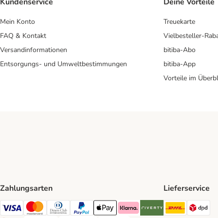
Kundenservice
Deine Vorteile
Mein Konto
Treuekarte
FAQ & Kontakt
Vielbesteller-Rab
Versandinformationen
bitiba-Abo
Entsorgungs- und Umweltbestimmungen
bitiba-App
Vorteile im Überbl
Zahlungsarten
Lieferservice
DHL Ship
DP
Visa Payment Method
Mastercard Payment Method
Diners Club Payment Method
PayPal Payment Method
Apple Pay Payment Method
Klarna Payment Method
Riverty Payment Method