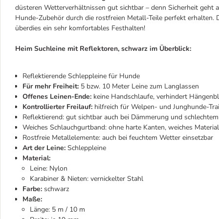
düsteren Wetterverhältnissen gut sichtbar – denn Sicherheit geht a
Hunde-Zubehör durch die rostfreien Metall-Teile perfekt erhalten.
überdies ein sehr komfortables Festhalten!
Heim Suchleine mit Reflektoren, schwarz im Überblick:
Reflektierende Schleppleine für Hunde
Für mehr Freiheit:
5 bzw. 10 Meter Leine zum Langlassen
Offenes Leinen-Ende:
keine Handschlaufe, verhindert Hängenble
Kontrollierter Freilauf:
hilfreich für Welpen- und Junghunde-Tra
Reflektierend: gut sichtbar auch bei Dämmerung und schlechtem
Weiches Schlauchgurtband: ohne harte Kanten, weiches Materia
Rostfreie Metallelemente: auch bei feuchtem Wetter einsetzbar
Art der Leine:
Schleppleine
Material:
Leine: Nylon
Karabiner & Nieten: vernickelter Stahl
Farbe:
schwarz
Maße:
Länge: 5 m / 10 m