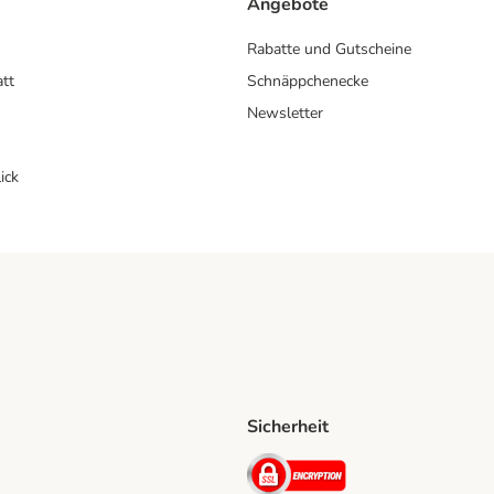
Angebote
Rabatte und Gutscheine
att
Schnäppchenecke
Newsletter
ick
Sicherheit
ping Method
D Shipping Method
Security