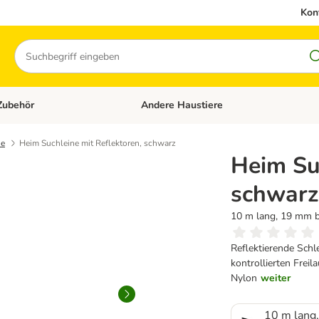
Kon
Suchen
Zubehör
Andere Haustiere
en: Hundefutter und Zubehör
Kategorie-Menü öffnen: Katzenfutter und 
ne
Heim Suchleine mit Reflektoren, schwarz
Heim Suc
schwarz
10 m lang, 19 mm b
Reflektierende Schl
kontrollierten Freil
Nylon
weiter
10 m lang