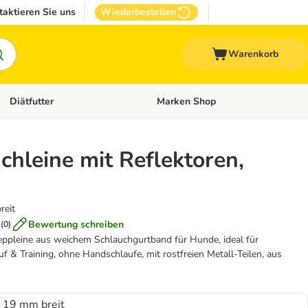
taktieren Sie uns
Wiederbestellen
Warenkorb
Diätfutter
Marken Shop
Zubehör
Kategorie-Menü öffnen: Andere Haustiere
Kategorie-Menü öffnen: Diätfutter
hleine mit Reflektoren,
reit
Bewertung schreiben
(
0
)
eppleine aus weichem Schlauchgurtband für Hunde, ideal für
auf & Training, ohne Handschlaufe, mit rostfreien Metall-Teilen, aus
, 19 mm breit