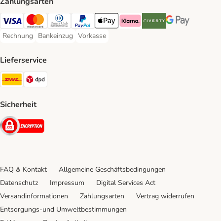
Zahlungsarten
Visa Payment Method
Mastercard Payment Method
Diners Club Payment Method
PayPal Payment Method
Apple Pay Payment Method
Klarna Payment Method
Riverty Payment Method
Google Pay Paym
Rechnung
Bankeinzug
Vorkasse
Rechnung Payment Method
Bankeinzug Payment Method
Vorkasse Payment Method
Lieferservice
DHL Shipping Method
DPD Shipping Method
Sicherheit
Security
FAQ & Kontakt
Allgemeine Geschäftsbedingungen
Datenschutz
Impressum
Digital Services Act
Versandinformationen
Zahlungsarten
Vertrag widerrufen
Entsorgungs-und Umweltbestimmungen