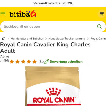
Versandkostenfrei ab 39€
Menü
Suchen
Hundefutter und Zubehör
Hundefutter Trockennahrung
Royal Canin
Royal Canin Cavalier King Charles
Adult
7,5 kg
: 4.9/5
Bewertung schreiben
(
31
)