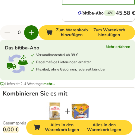
45,58 €
-6%
Zum Warenkorb
Zum Warenkorb
hinzufügen
hinzufügen
Mehr erfahren
Das bitiba-Abo
Versandkostenfrei ab 39 €
Regelmäßige Lieferungen erhalten
Flexibel, ohne Gebühren, jederzeit kündbar
Lieferzeit 2-4 Werktage
mehr...
Kombinieren Sie es mit
Gesamtpreis
Alles in den
Alles in den
0,00 €
Warenkorb legen
Warenkorb legen