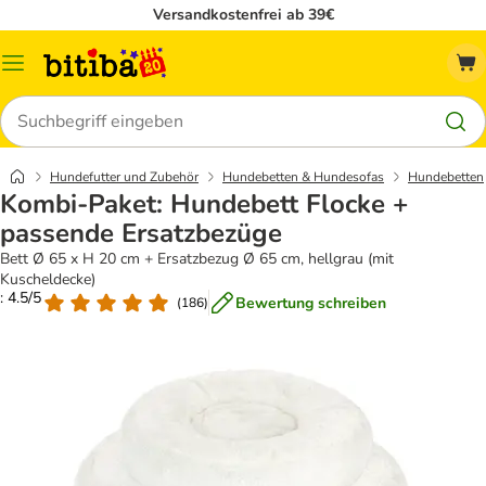
Versandkostenfrei ab 39€
Menü
Suchen
Hundefutter und Zubehör
Hundebetten & Hundesofas
Hundebetten
Kombi-Paket: Hundebett Flocke +
passende Ersatzbezüge
Bett Ø 65 x H 20 cm + Ersatzbezug Ø 65 cm, hellgrau (mit
Kuscheldecke)
: 4.5/5
Bewertung schreiben
(
186
)