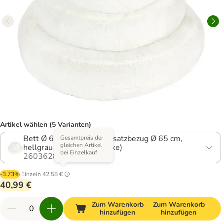
Artikel wählen (5 Varianten)
Bett Ø 65 x H 20 cm + Ersatzbezug Ø 65 cm,
Gesamtpreis der
gleichen Artikel
hellgrau (mit Kuscheldecke)
bei Einzelkauf
2603628.2
-3.73%
Einzeln
42,58 €
40,99 €
Zum Warenkorb
Zum Warenkorb
hinzufügen
hinzufügen