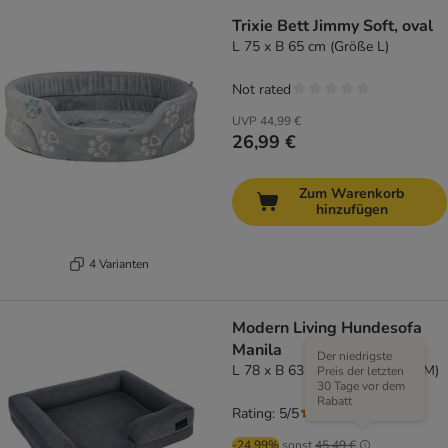
Trixie Bett Jimmy Soft, oval
L 75 x B 65 cm (Größe L)
Not rated
UVP
44,99 €
26,99 €
Zum Warenkorb
hinzufügen
4 Varianten
Modern Living Hundesofa
Manila
Der niedrigste
L 78 x B 63 x H 15 cm (Größe M)
Preis der letzten
30 Tage vor dem
Rabatt
Rating: 5/5
(
1
)
-24.99%
sonst
45,49 €