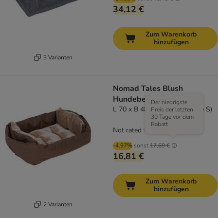
34,12 €
Zum Warenkorb
hinzufügen
3 Varianten
Nomad Tales Blush
Hundebett Boot 2-in-1
Der niedrigste
L 70 x B 48 x H 23 cm (Größe S)
Preis der letzten
30 Tage vor dem
Rabatt
Not rated
-4.97%
sonst
17,69 €
16,81 €
Zum Warenkorb
hinzufügen
2 Varianten