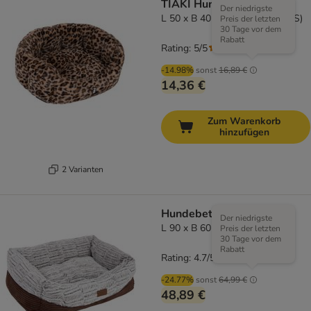
TIAKI Hundebett Leo
Der niedrigste
L 50 x B 40 x H 20 cm (Größe S)
Preis der letzten
30 Tage vor dem
Rabatt
Rating: 5/5
(
1
)
-14.98%
sonst
16,89 €
14,36 €
Zum Warenkorb
hinzufügen
2 Varianten
Hundebett hyggelig
Der niedrigste
L 90 x B 60 x H 30 cm
Preis der letzten
30 Tage vor dem
Rabatt
Rating: 4.7/5
(
35
)
-24.77%
sonst
64,99 €
48,89 €