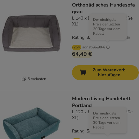
Orthopädisches Hundesofa
grau
L 140 x B 80 x H 32 cm (Größe
Der niedrigste
XL)
Preis der letzten
30 Tage vor dem
Rabatt
Rating: 3.9/5
(
285
)
-25%
sonst
85,99 €
64,49 €
Zum Warenkorb
hinzufügen
5 Varianten
Modern Living Hundebett
Portland
L 120 x B 80 x H 16 cm (Größe
Der niedrigste
XL)
Preis der letzten
30 Tage vor dem
Rabatt
Rating: 5/5
(
1
)