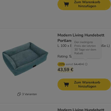
Zum Warenkorb
hinzufügen
Modern Living Hundebett
Portland
Der niedrigste
L 100 x B 70 x H 16 cm (Größe L)
Preis der letzten
30 Tage vor dem
Rabatt
Rating: 5/5
(
1
)
-20%
sonst
54,49 €
43,59 €
Zum Warenkorb
hinzufügen
3 Varianten
Modern Living Hundebett