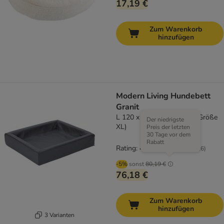
17,19 €
Zum Warenkorb
hinzufügen
Modern Living Hundebett
Granit
L 120 x B 100 x H 15 cm (Größe
Der niedrigste
XL)
Preis der letzten
30 Tage vor dem
Rabatt
Rating: 4.1/5
(
26
)
-5%
sonst
80,19 €
76,18 €
Zum Warenkorb
hinzufügen
3 Varianten