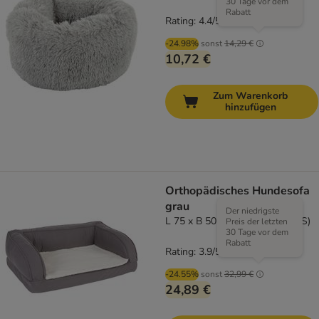
30 Tage vor dem
Rabatt
Rating: 4.4/5
(
21
)
-24.98%
sonst
14,29 €
10,72 €
Zum Warenkorb
hinzufügen
Orthopädisches Hundesofa
grau
Der niedrigste
L 75 x B 50 x H 25 cm (Größe S)
Preis der letzten
30 Tage vor dem
Rabatt
Rating: 3.9/5
(
285
)
-24.55%
sonst
32,99 €
24,89 €