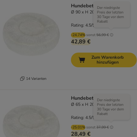
Hundebett Flocke
Der niedrigste
Ø 90 x H 20 cm
Preis der letzten
30 Tage vor dem
Rabatt
Rating: 4.5/5
(
207
)
-24.74%
sonst
56,99 €
42,89 €
Zum Warenkorb
hinzufügen
14 Varianten
Hundebett Flocke
Der niedrigste
Ø 65 x H 20 cm
Preis der letzten
30 Tage vor dem
Rabatt
Rating: 4.5/5
(
207
)
-25.01%
sonst
37,99 €
28,49 €