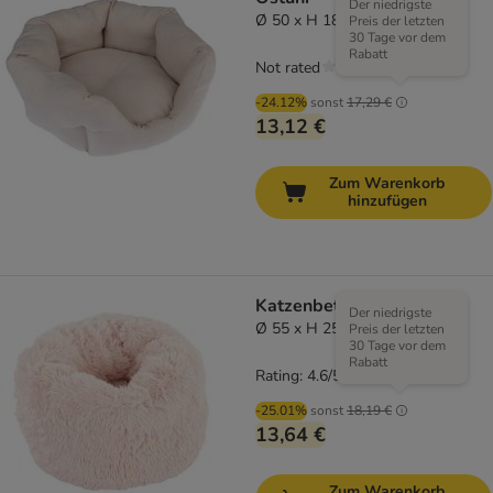
Der niedrigste
Ø 50 x H 18 cm
Preis der letzten
30 Tage vor dem
Rabatt
Not rated
-24.12%
sonst
17,29 €
13,12 €
Zum Warenkorb
hinzufügen
Katzenbett Mochi - rosa
Der niedrigste
Ø 55 x H 25 cm
Preis der letzten
30 Tage vor dem
Rabatt
Rating: 4.6/5
(
15
)
-25.01%
sonst
18,19 €
13,64 €
Zum Warenkorb