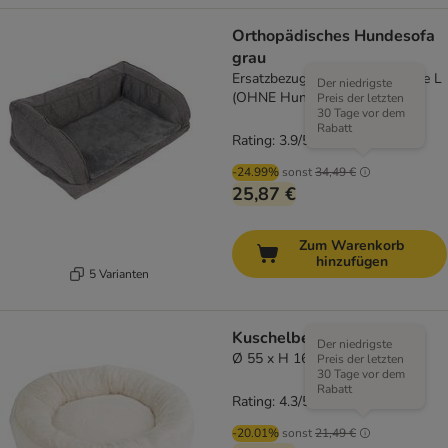
Orthopädisches Hundesofa
grau
Ersatzbezug, dunkelgrau, Größe L
Der niedrigste
(OHNE Hundesofa)
Preis der letzten
30 Tage vor dem
Rabatt
Rating: 3.9/5
(
285
)
-24.99%
sonst
34,49 €
25,87 €
Zum Warenkorb
hinzufügen
5 Varianten
Kuschelbett Angora
Der niedrigste
Ø 55 x H 16 cm
Preis der letzten
30 Tage vor dem
Rabatt
Rating: 4.3/5
(
3
)
-20.01%
sonst
21,49 €