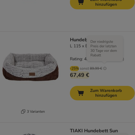
hinzufügen
Hundebett hyggelig
Der niedrigste
L 115 x B 70 x H 32 cm
Preis der letzten
30 Tage vor dem
Rabatt
Rating: 4.7/5
(
35
)
-25%
sonst
89,99 €
67,49 €
Zum Warenkorb
hinzufügen
3 Varianten
TIAKI Hundebett Sun