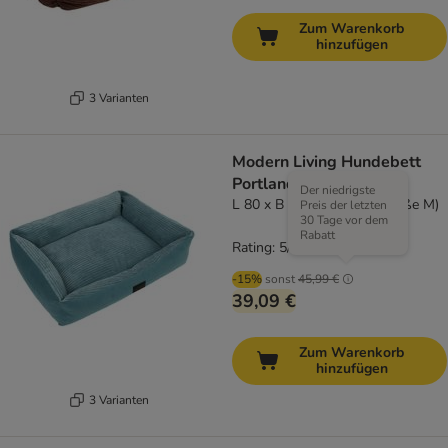
Zum Warenkorb
hinzufügen
3 Varianten
Modern Living Hundebett
Portland
Der niedrigste
L 80 x B 60 x H 16 cm (Größe M)
Preis der letzten
30 Tage vor dem
Rabatt
Rating: 5/5
(
1
)
-15%
sonst
45,99 €
39,09 €
Zum Warenkorb
hinzufügen
3 Varianten