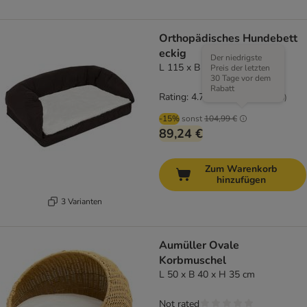
Orthopädisches Hundebett
eckig
Der niedrigste
L 115 x B 70 x H 32 cm
Preis der letzten
30 Tage vor dem
Rabatt
Rating: 4.7/5
(
776
)
-15%
sonst
104,99 €
89,24 €
Zum Warenkorb
hinzufügen
3 Varianten
Aumüller Ovale
Korbmuschel
L 50 x B 40 x H 35 cm
Not rated