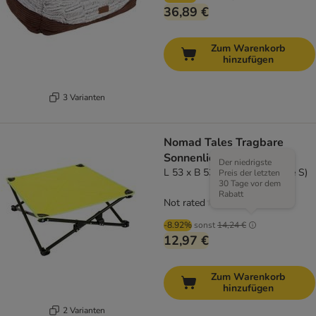
36,89 €
Zum Warenkorb
hinzufügen
3 Varianten
Nomad Tales Tragbare
Sonnenliege
Der niedrigste
L 53 x B 53 x H 23 cm (Größe S)
Preis der letzten
30 Tage vor dem
Rabatt
Not rated
-8.92%
sonst
14,24 €
12,97 €
Zum Warenkorb
hinzufügen
2 Varianten