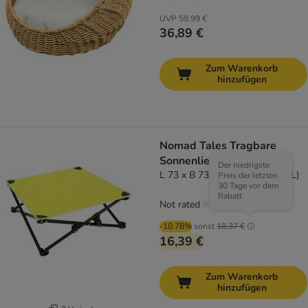
UVP
59,99 €
36,89 €
Zum Warenkorb
hinzufügen
Nomad Tales Tragbare
Sonnenliege
Der niedrigste
L 73 x B 73 x H 33 cm (Größe L)
Preis der letzten
30 Tage vor dem
Rabatt
Not rated
-10.78%
sonst
18,37 €
16,39 €
Zum Warenkorb
hinzufügen