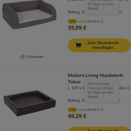
30 Tage vor dem
Rabatt
Rating: 3.9/5
(
285
)
-20%
sonst
44,99 €
35,99 €
Zum Warenkorb
hinzufügen
5 Varianten
Modern Living Hundebett
Tabac
Der niedrigste
L 100 x B 80 x H 15 cm (Größe L)
Preis der letzten
30 Tage vor dem
Rabatt
Rating: 4.3/5
(
80
)
-15%
sonst
57,99 €
49,29 €