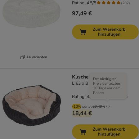
Rating: 4.5/5
(
207
)
97,49 €
Zum Warenkorb
hinzufügen
14 Varianten
Kuschelbett Cozy Cord
Der niedrigste
L 63 x B 53 x H 15 cm
Preis der letzten
30 Tage vor dem
Rabatt
Rating: 4.4/5
(
52
)
-10%
sonst
20,49 €
18,44 €
Zum Warenkorb
hinzufügen