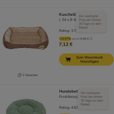
Kuschelbett Basic
Der niedrigste
L 54 x B 48 x H 11 cm
Preis der letzten
30 Tage vor dem
Rabatt
Rating: 3.7/5
(
43
)
-24.97%
sonst
9,49 €
7,12 €
Zum Warenkorb
hinzufügen
2 Varianten
Hundebett Flocke
Der niedrigste
Ersatzbezug Ø 65 cm, mint
Preis der letzten
30 Tage vor dem
Rabatt
Rating: 4.5/5
(
207
)