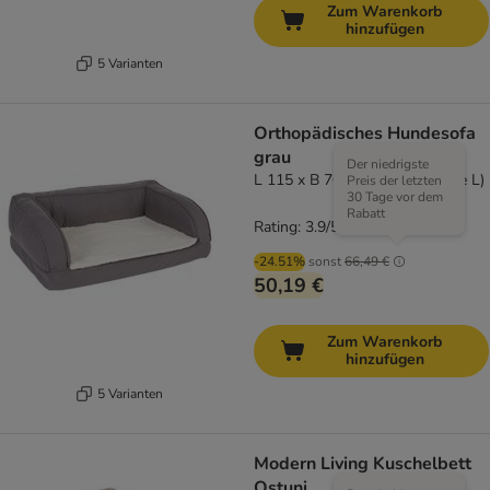
Zum Warenkorb
hinzufügen
5 Varianten
Orthopädisches Hundesofa
grau
Der niedrigste
L 115 x B 70 x H 32 cm (Größe L)
Preis der letzten
30 Tage vor dem
Rabatt
Rating: 3.9/5
(
285
)
-24.51%
sonst
66,49 €
50,19 €
Zum Warenkorb
hinzufügen
5 Varianten
Modern Living Kuschelbett
Ostuni