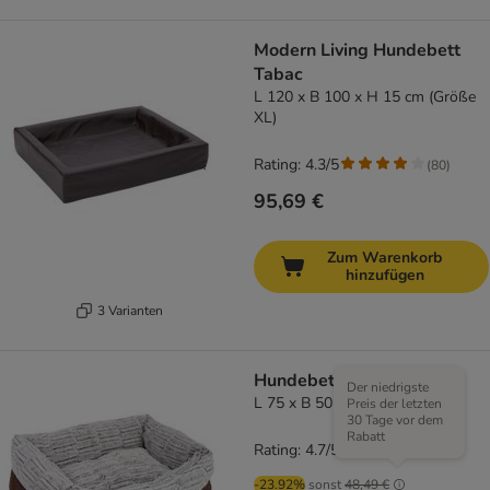
Modern Living Hundebett
Tabac
L 120 x B 100 x H 15 cm (Größe
XL)
Rating: 4.3/5
(
80
)
95,69 €
Zum Warenkorb
hinzufügen
3 Varianten
Hundebett hyggelig
Der niedrigste
L 75 x B 50 x H 25 cm
Preis der letzten
30 Tage vor dem
Rabatt
Rating: 4.7/5
(
35
)
-23.92%
sonst
48,49 €