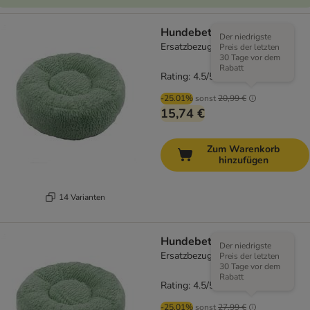
Hundebett Flocke
Der niedrigste
Ersatzbezug Ø 90 cm, mint
Preis der letzten
30 Tage vor dem
Rabatt
Rating: 4.5/5
(
207
)
-25.01%
sonst
20,99 €
15,74 €
Zum Warenkorb
hinzufügen
14 Varianten
Hundebett Flocke
Der niedrigste
Ersatzbezug Ø 115 cm, mint
Preis der letzten
30 Tage vor dem
Rabatt
Rating: 4.5/5
(
207
)
-25.01%
sonst
27,99 €