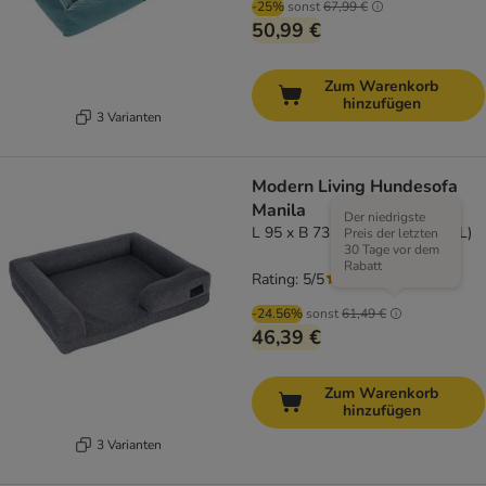
-25%
sonst
67,99 €
50,99 €
Zum Warenkorb
hinzufügen
3 Varianten
Modern Living Hundesofa
Manila
Der niedrigste
L 95 x B 73 x H 17 cm (Größe L)
Preis der letzten
30 Tage vor dem
Rabatt
Rating: 5/5
(
1
)
-24.56%
sonst
61,49 €
46,39 €
Zum Warenkorb
hinzufügen
3 Varianten