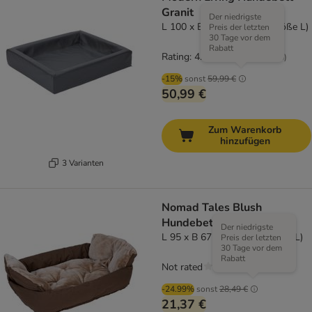
Granit
Der niedrigste
L 100 x B 80 x H 15 cm (Größe L)
Preis der letzten
30 Tage vor dem
Rabatt
Rating: 4.1/5
(
26
)
-15%
sonst
59,99 €
50,99 €
Zum Warenkorb
hinzufügen
3 Varianten
Nomad Tales Blush
Hundebett Boot 2-in-1
Der niedrigste
L 95 x B 67 x H 32 cm (Größe L)
Preis der letzten
30 Tage vor dem
Rabatt
Not rated
-24.99%
sonst
28,49 €
21,37 €