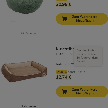
20,99 €
Zum Warenkorb
hinzufügen
14 Varianten
Kuschelbett Basic
Der niedrigste
L 90 x B 63 x H 18 cm
Preis der letzten
30 Tage vor dem
Rabatt
Rating: 3.7/5
(
43
)
-25.01%
sonst
16,99 €
12,74 €
Zum Warenkorb
hinzufügen
2 Varianten