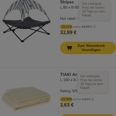
Stripes
Der niedrigste
L 80 x B 80 x H 30 cm
Preis der letzten
30 Tage vor dem
Rabatt
Not rated
-25.01%
sonst
43,99 €
32,99 €
Zum Warenkorb
hinzufügen
TIAKI Anti-Slip Matte
Der niedrigste
L 160 x B 80 cm
Preis der letzten
30 Tage vor dem
Rabatt
Rating: 5/5
(
1
)
-20.06%
sonst
3,29 €
2,63 €