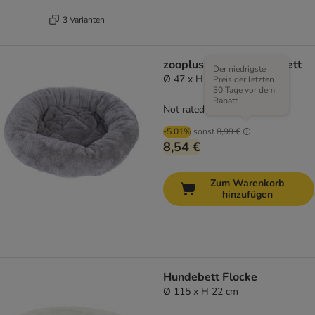
3 Varianten
zooplus Basics Katzenbett
Der niedrigste
Ø 47 x H 11 cm
Preis der letzten
30 Tage vor dem
Rabatt
Not rated
-5.01%
sonst
8,99 €
8,54 €
Zum Warenkorb
hinzufügen
Hundebett Flocke
Ø 115 x H 22 cm