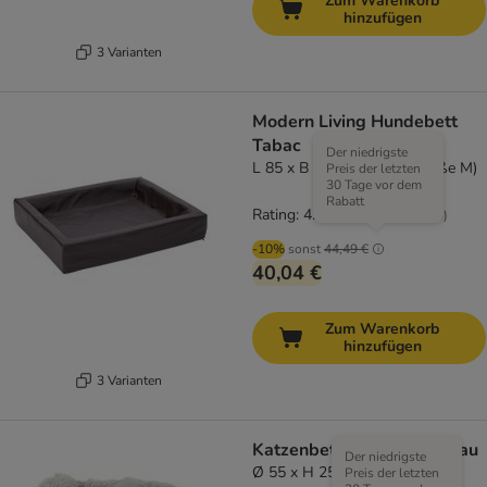
Zum Warenkorb
hinzufügen
3 Varianten
Modern Living Hundebett
Tabac
Der niedrigste
L 85 x B 70 x H 15 cm (Größe M)
Preis der letzten
30 Tage vor dem
Rabatt
Rating: 4.3/5
(
80
)
-10%
sonst
44,49 €
40,04 €
Zum Warenkorb
hinzufügen
3 Varianten
Katzenbett Mochi - hellgrau
Der niedrigste
Ø 55 x H 25 cm
Preis der letzten