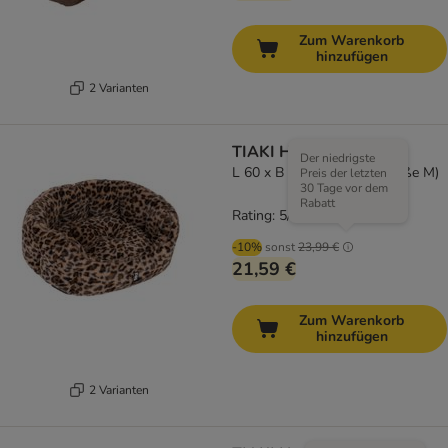
Zum Warenkorb
hinzufügen
2 Varianten
TIAKI Hundebett Leo
Der niedrigste
L 60 x B 50 x H 22 cm (Größe M)
Preis der letzten
30 Tage vor dem
Rabatt
Rating: 5/5
(
1
)
-10%
sonst
23,99 €
21,59 €
Zum Warenkorb
hinzufügen
2 Varianten