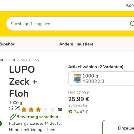
Kon
Suchen
Zubehör
Andere Haustiere
en: Hundefutter und Zubehör
Kategorie-Menü öffnen: Katzenfutter und 
ll
LUPO Zeck + Floh
LUPO
Artikel wählen (2 Varianten)
1000 g
Zeck +
450022.3
Floh
UVP 27,99 €
25,99 €
1000 g
25,99 € / kg
: 2.6/5
(
5
)
24,43 €
Bewertung schreiben
Futterergänzendes Mittel für
Einzelli
Hunde, mit biologischem