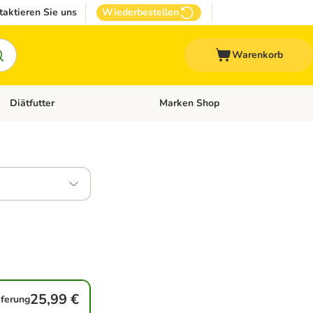
taktieren Sie uns
Wiederbestellen
Warenkorb
Diätfutter
Marken Shop
Zubehör
Kategorie-Menü öffnen: Andere Haustiere
Kategorie-Menü öffnen: Diätfutter
25,99 €
eferung