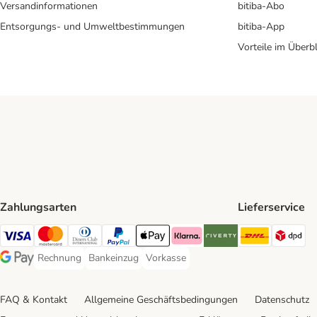
Versandinformationen
bitiba-Abo
Entsorgungs- und Umweltbestimmungen
bitiba-App
Vorteile im Überbl
Zahlungsarten
Lieferservice
DHL Ship
DP
Visa Payment Method
Mastercard Payment Method
Diners Club Payment Method
PayPal Payment Method
Apple Pay Payment Method
Klarna Payment Method
Riverty Payment Method
Rechnung
Bankeinzug
Vorkasse
Rechnung Payment Method
Bankeinzug Payment Method
Vorkasse Payment Method
Google Pay Payment Method
FAQ & Kontakt
Allgemeine Geschäftsbedingungen
Datenschutz