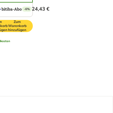
24,43 €
-6%
m
Zum
korb
Warenkorb
fügen
hinzufügen
dkosten