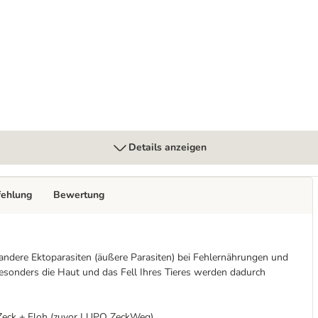
tix für mittelgroße Hunde (10-25 kg)
Details anzeigen
fehlung
Bewertung
 andere Ektoparasiten (äußere Parasiten) bei Fehlernährungen und
esonders die Haut und das Fell Ihres Tieres werden dadurch
Zeck + Floh (zuvor LUPO ZeckWeg).