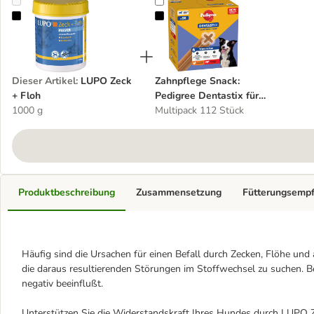
LUPO Zeck + Floh
Zahnpflege Snack: Pedigree Dentas
Dieser Artikel
:
LUPO Zeck
Zahnpflege Snack:
+ Floh
Pedigree Dentastix für
1000 g
mittelgroße Hunde (10-25
Multipack 112 Stück
kg)
Produktbeschreibung
Zusammensetzung
Fütterungsemp
Häufig sind die Ursachen für einen Befall durch Zecken, Flöhe und
die daraus resultierenden Störungen im Stoffwechsel zu suchen. B
negativ beeinflußt.
Unterstützen Sie die Widerstandskraft Ihres Hundes durch LUPO 