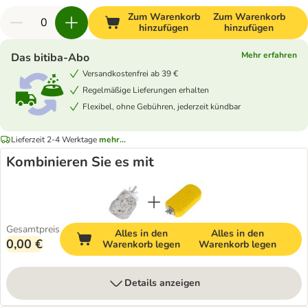
Zum Warenkorb
Zum Warenkorb
hinzufügen
hinzufügen
Mehr erfahren
Das bitiba-Abo
Versandkostenfrei ab 39 €
Regelmäßige Lieferungen erhalten
Flexibel, ohne Gebühren, jederzeit kündbar
Lieferzeit 2-4 Werktage
mehr...
Kombinieren Sie es mit
Gesamtpreis
Alles in den
Alles in den
0,00 €
Warenkorb legen
Warenkorb legen
Details anzeigen