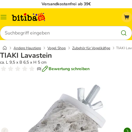
Versandkostenfrei ab 39€
Menü
Suchen
Andere Haustiere
Vogel Shop
Zubehör für Vogelkäfige
TIAKI Lav
TIAKI Lavastein
ca. L 9,5 x B 6,5 x H 5 cm
Bewertung schreiben
(
0
)