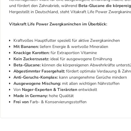
und fördert den Zahnabrieb, während
Beta-Glucane die körperei
Hergestellt in Deutschland, steht Vitakraft Life Power Zwergkaninc
Vitakraft Life Power Zwergkaninchen im Überblick:
Kraftvolles Hauptfutter speziell für aktive Zwergkaninchen
Mit Bananen:
liefern Energie & wertvolle Mineralien
Knackige Karotten:
für Extraportion Vitamine
Kein Zuckerzusatz:
ideal für ausgewogene Ernährung
Beta-Glucane:
können die körpereigenen Abwehrkräfte unterst
Abgestimmter Fasergehalt:
fördert optimale Verdauung & Zahn
Anti-Geruchs-Komplex:
kann unangenehme Gerüche mindern
Ausgewogene Mischung:
mit allen wichtigen Nährstoffen
Von
Nager-Experten & Tierärzten
entwickelt
Made in Germany:
hohe Qualität
Frei von
Farb- & Konservierungsstoffen