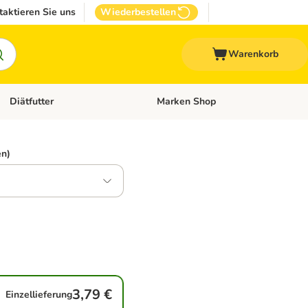
taktieren Sie uns
Wiederbestellen
Warenkorb
Diätfutter
Marken Shop
Zubehör
Kategorie-Menü öffnen: Andere Haustiere
Kategorie-Menü öffnen: Diätfutter
en)
3,79 €
Einzellieferung