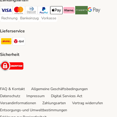
Zahlungsarten
Visa Payment Method
Mastercard Payment Method
Diners Club Payment Method
PayPal Payment Method
Apple Pay Payment Method
Klarna Payment Method
Riverty Payment Method
Google Pay Paym
Rechnung
Bankeinzug
Vorkasse
Rechnung Payment Method
Bankeinzug Payment Method
Vorkasse Payment Method
Lieferservice
DHL Shipping Method
DPD Shipping Method
Sicherheit
Security
FAQ & Kontakt
Allgemeine Geschäftsbedingungen
Datenschutz
Impressum
Digital Services Act
Versandinformationen
Zahlungsarten
Vertrag widerrufen
Entsorgungs-und Umweltbestimmungen