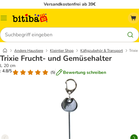
Versandkostenfrei ab 39€
Menü
Suchen
Andere Haustiere
Kleintier Shop
Käfigzubehör & Transport
Trixi
Trixie Frucht- und Gemüsehalter
L 20 cm
: 4.8/5
Bewertung schreiben
(
5
)