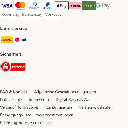
Visa Payment Method
Mastercard Payment Method
Diners Club Payment Method
PayPal Payment Method
Apple Pay Payment Method
Klarna Payment Method
Riverty Payment Method
Google Pay Paym
Rechnung
Bankeinzug
Vorkasse
Rechnung Payment Method
Bankeinzug Payment Method
Vorkasse Payment Method
Lieferservice
DHL Shipping Method
DPD Shipping Method
Sicherheit
Security
FAQ & Kontakt
Allgemeine Geschäftsbedingungen
Datenschutz
Impressum
Digital Services Act
Versandinformationen
Zahlungsarten
Vertrag widerrufen
Entsorgungs-und Umweltbestimmungen
Erklärung zur Barrierefreiheit