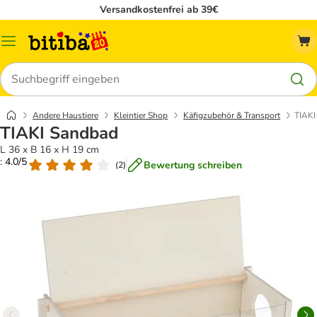
Versandkostenfrei ab 39€
Menü
Suchen
Andere Haustiere
Kleintier Shop
Käfigzubehör & Transport
TIAKI
TIAKI Sandbad
L 36 x B 16 x H 19 cm
: 4.0/5
Bewertung schreiben
(
2
)