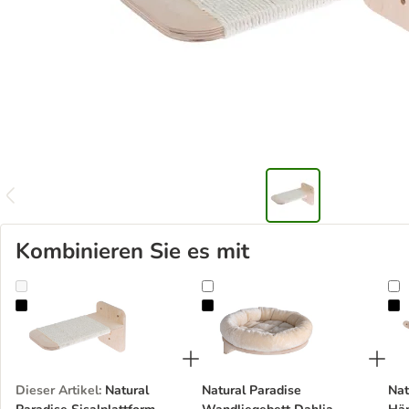
Kombinieren Sie es mit
Natural Paradise Sisalplattform Dahlia
Natural Paradise Wandliegebett Da
N
Dieser Artikel
:
Natural
Natural Paradise
Nat