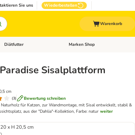
taktieren Sie uns
Wiederbestellen
Warenkorb
Diätfutter
Marken Shop
Zubehör
Kategorie-Menü öffnen: Andere Haustiere
Kategorie-Menü öffnen: Diätfutter
Paradise Sisalplattform
0,5 cm
Bewertung schreiben
(
3
)
 Naturholz für Katzen, zur Wandmontage, mit Sisal entwickelt, stabil &
ssichtsplatz, aus der "Dahlia"-Kollektion, Farbe: natur
weiter
 20 x H 20,5 cm
0