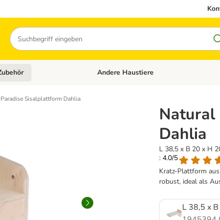
Kon
Suchen
Zubehör
Andere Haustiere
en: Hundefutter und Zubehör
Kategorie-Menü öffnen: Katzenfutter und 
 Paradise Sisalplattform Dahlia
Natural 
Dahlia
L 38,5 x B 20 x H 2
: 4.0/5
Kratz-Plattform aus
robust, ideal als Au
L 38,5 x B
1945394.