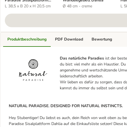
Paradise Sisalplattform
Wandliegebett Dahlia
Hän
Dahlia
L 38,5 x B 20 x H 20,5 cm
Ø 48 cm - creme
L 5
Produktbeschreibung
PDF Download
Bewertung
Das natürliche Paradies
ist der best
du bist: viel mehr als ein Haustier. Du
angenehme und wertschätzende Umwelt
leidenschaftlich arbeiten.
Wir lieben es dafür zu sorgen, dass d
kannst du immer du selbst sein und de
NATURAL PARADISE. DESIGNED FOR NATURAL INSTINCTS.
Hey Stubentiger! Du liebst es auch, dein Reich von weit oben zu b
Paradise Sisalplattform Dahlia auf die Einkaufsliste setzen! Diese 