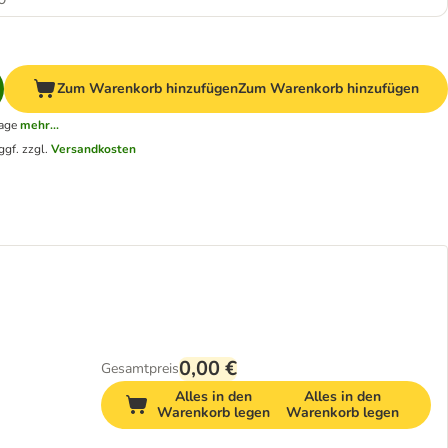
Zum Warenkorb hinzufügen
Zum Warenkorb hinzufügen
tage
mehr...
ggf. zzgl.
Versandkosten
0,00 €
Gesamtpreis
Alles in den
Alles in den
Warenkorb legen
Warenkorb legen