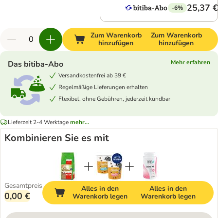
25,37 €
-6%
Zum Warenkorb
Zum Warenkorb
hinzufügen
hinzufügen
Mehr erfahren
Das bitiba-Abo
Versandkostenfrei ab 39 €
Regelmäßige Lieferungen erhalten
Flexibel, ohne Gebühren, jederzeit kündbar
Lieferzeit 2-4 Werktage
mehr...
Kombinieren Sie es mit
Gesamtpreis
Alles in den
Alles in den
0,00 €
Warenkorb legen
Warenkorb legen