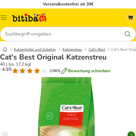
Versandkostenfrei ab 39€
Menü
Suchen
Katzenfutter und Zubehör
Katzenstreu
Cat's Best
Cat's Best Orig
Cat's Best Original Katzenstreu
40 l (ca. 17,2 kg)
: 4.3/5
Bewertung schreiben
(
1983
)