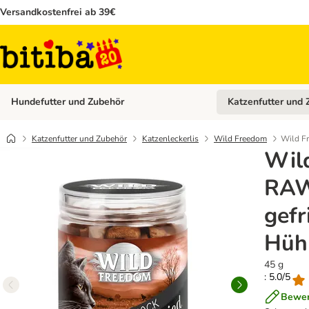
Versandkostenfrei ab 39€
Hundefutter und Zubehör
Katzenfutter und 
Kategorie-Menü öffn
Katzenfutter und Zubehör
Katzenleckerlis
Wild Freedom
Wild F
Wil
RAW
gefr
Hüh
45 g
: 5.0/5
Bewer