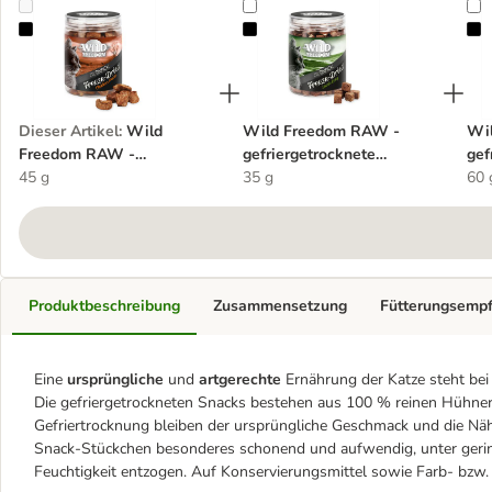
Wild Freedom RAW - gefriergetrocknete Hühnerherzen
Wild Freedom RAW - gefriergetr
W
Dieser Artikel
:
Wild
Wild Freedom RAW -
Wi
Freedom RAW -
gefriergetrocknete
gef
gefriergetrocknete
45 g
Lammlunge
35 g
Rin
60 
Hühnerherzen
Produktbeschreibung
Zusammensetzung
Fütterungsemp
Eine
ursprüngliche
und
artgerechte
Ernährung der Katze steht be
Die gefriergetrockneten Snacks bestehen aus 100 % reinen Hühner
Gefriertrocknung bleiben der ursprüngliche Geschmack und die Näh
Snack-Stückchen besonderes schonend und aufwendig, unter geri
Feuchtigkeit entzogen. Auf Konservierungsmittel sowie Farb- bzw.