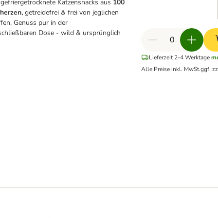
gefriergetrocknete Katzensnacks aus
100
herzen,
getreidefrei & frei von jeglichen
fen, Genuss pur in der
schließbaren Dose - wild & ursprünglich
Lieferzeit 2-4 Werktage
me
Alle Preise inkl. MwSt.
ggf. z