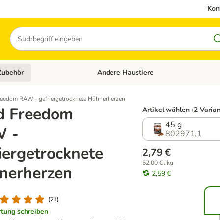
Kon
Suchen
Zubehör
Andere Haustiere
en: Hundefutter und Zubehör
Kategorie-Menü öffnen: Katzenfutter und 
reedom RAW - gefriergetrocknete Hühnerherzen
d Freedom
Artikel wählen (2 Varia
45 g
 -
802971.1
iergetrocknete
2,79 €
62,00 € / kg
nerherzen
2,59 €
(
21
)
tung schreiben