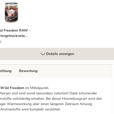
ocknete Lammlunge
ild Freedom RAW - gefriergetrocknete Rinderleber
ld Freedom RAW -
riergetrocknete
derleber
g
Details anzeigen
fehlung
Bewertung
i
Wild Freedom
im Mittelpunkt.
herzen und sind somit besonders natürlich! Dank schonender
rstoffe vollständig erhalten.
Bei dieser Herstellungsart wird den
nger Wärmewirkung über einen längeren Zeitraum hinweg,
 Aromastoffe wird komplett verzichtet.