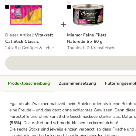
Vitakraft Cat Stick Classic
Miamor Feine Filets Naturelle 6 x 
Dieser Artikel
:
Vitakraft
Miamor Feine Filets
Cat Stick Classic
Naturelle 6 x 80 g
24 x 6 g Geflügel & Leber
Thunfisch & Krebsfleisch
Produktbeschreibung
Zusammensetzung
Fütterungsemp
Egal ob als Zwischenmahlzeit, beim Spielen oder als kleine Belohnu
eine Freude – und das ganz ohne schlechtes Gewissen. Denn dies
Farbstoffe und ohne künstliche Geschmacksverstärker aus. Dafür s
(95%)
. Das duftet und schmeckt kleinen Leckermäulchen!
Die sechs Sticks sind jeweils einzeln verpackt, so dass Frische und
sie einfach und bedarfsgerecht portioniert werden können.