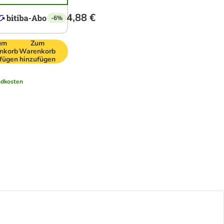
4,88 €
-6%
um
Zum
nkorb
Warenkorb
fügen
hinzufügen
ndkosten