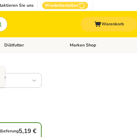
taktieren Sie uns
Wiederbestellen
Warenkorb
Diätfutter
Marken Shop
Zubehör
Kategorie-Menü öffnen: Andere Haustiere
Kategorie-Menü öffnen: Diätfutter
ber
5,19 €
llieferung