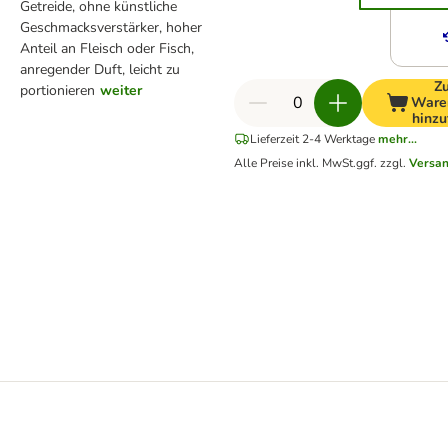
Getreide, ohne künstliche
Geschmacksverstärker, hoher
Anteil an Fleisch oder Fisch,
anregender Duft, leicht zu
Z
portionieren
weiter
Ware
hinzu
Lieferzeit 2-4 Werktage
mehr...
Alle Preise inkl. MwSt.
ggf. zzgl.
Versa