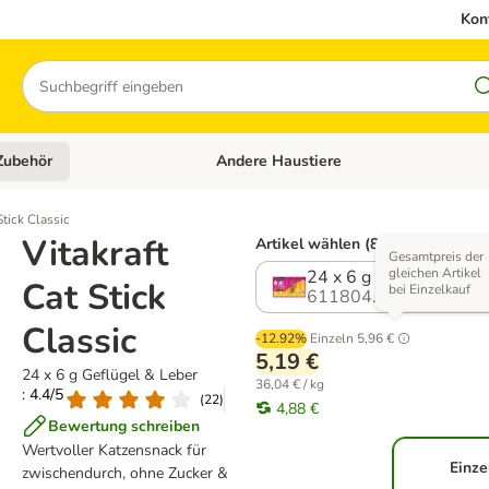
Kon
Suchen
Zubehör
Andere Haustiere
en: Hundefutter und Zubehör
Kategorie-Menü öffnen: Katzenfutter und 
Stick Classic
Vitakraft
Artikel wählen (8 Varianten)
Gesamtpreis der
gleichen Artikel
24 x 6 g Geflügel & Le
Cat Stick
bei Einzelkauf
611804.15
Classic
-12.92%
Einzeln
5,96 €
5,19 €
24 x 6 g Geflügel & Leber
36,04 € / kg
: 4.4/5
(
22
)
4,88 €
Bewertung schreiben
Wertvoller Katzensnack für
Einze
zwischendurch, ohne Zucker &