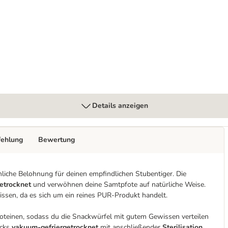
ack
Details anzeigen
fehlung
Bewertung
hliche Belohnung für deinen empfindlichen Stubentiger. Die
etrocknet
und verwöhnen deine Samtpfote auf natürliche Weise.
issen, da es sich um ein reines PUR-Produkt handelt.
oteinen, sodass du die Snackwürfel mit gutem Gewissen verteilen
acks
vakuum-gefriergetrocknet
mit anschließender
Sterilisation
.