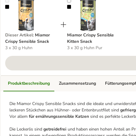
Miamor Crispy Sensible Snack
Miamor Crispy Sensible Kitten Sn
Dieser Artikel
:
Miamor
Miamor Crispy Sensible
Crispy Sensible Snack
Kitten Snack
3 x 30 g Huhn
3 x 30 g Huhn Pur
Produktbeschreibung
Zusammensetzung
Fütterungsemp
Die Miamor Crispy Sensible Snacks sind die ideale und unwiderste
leckeren Stückchen aus Hühner- oder Entenbrustfilet sind
gefrierg
Vor allem
für ernährungssensible Katzen
sind es perfekte Leckerb
Die Leckerlis sind
getreidefrei
und haben einen hohen Anteil an Pr
kannst. In einem aufwendigen Produktionsprozess werden die Sn