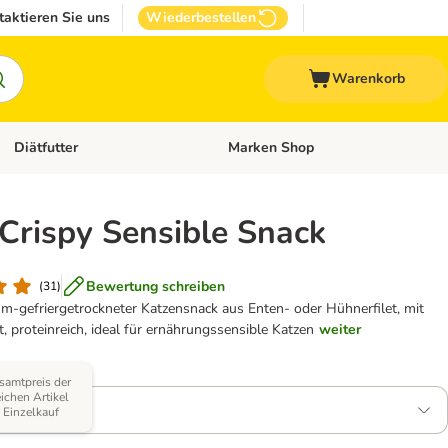
taktieren Sie uns
Wiederbestellen
Warenkorb
Diätfutter
Marken Shop
Zubehör
Kategorie-Menü öffnen: Andere Haustiere
Kategorie-Menü öffnen: Diätfutter
Crispy Sensible Snack
Bewertung schreiben
(
31
)
um-gefriergetrockneter Katzensnack aus Enten- oder Hühnerfilet, mit
, proteinreich, ideal für ernährungssensible Katzen
weiter
Varianten)
samtpreis der
eichen Artikel
Huhn
i Einzelkauf