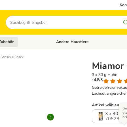
Kon
Suchen
Zubehör
Andere Haustiere
en: Hundefutter und Zubehör
Kategorie-Menü öffnen: Katzenfutter und 
 Sensible Snack
Miamor 
3 x 30 g Huhn
: 4.8/5
Getreidefreier vaku
Lachsöl angereichert
Artikel wählen (4 
Ge
gl
3 x 30 g 
be
708284.3