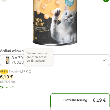
Artikel wählen (4 Varianten)
Gesamtpreis der
gleichen Artikel
3 x 30 g Huhn
bei Einzelkauf
708284.3
-9.9%
Einzeln
6,87 €
6,19 €
68,78 € / kg
5,82 €
6,19 €
Einzellieferung