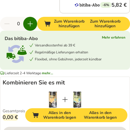
5,82 €
-6%
Zum Warenkorb
Zum Warenkorb
hinzufügen
hinzufügen
Mehr erfahren
Das bitiba-Abo
Versandkostenfrei ab 39 €
Regelmäßige Lieferungen erhalten
Flexibel, ohne Gebühren, jederzeit kündbar
Lieferzeit 2-4 Werktage
mehr...
Kombinieren Sie es mit
Gesamtpreis
Alles in den
Alles in den
0,00 €
Warenkorb legen
Warenkorb legen