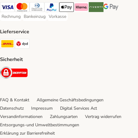
Visa Payment Method
Mastercard Payment Method
Diners Club Payment Method
PayPal Payment Method
Apple Pay Payment Method
Klarna Payment Method
Riverty Payment Method
Google Pay Paym
Rechnung
Bankeinzug
Vorkasse
Rechnung Payment Method
Bankeinzug Payment Method
Vorkasse Payment Method
Lieferservice
DHL Shipping Method
DPD Shipping Method
Sicherheit
Security
FAQ & Kontakt
Allgemeine Geschäftsbedingungen
Datenschutz
Impressum
Digital Services Act
Versandinformationen
Zahlungsarten
Vertrag widerrufen
Entsorgungs-und Umweltbestimmungen
Erklärung zur Barrierefreiheit