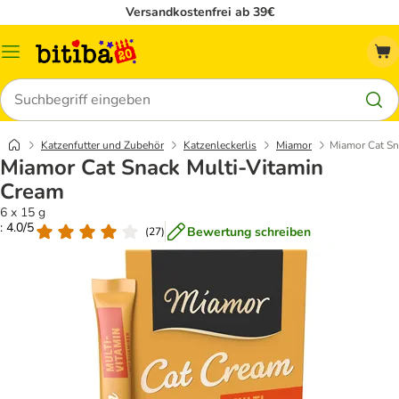
Versandkostenfrei ab 39€
Menü
Suchen
Katzenfutter und Zubehör
Katzenleckerlis
Miamor
Miamor Cat Sn
Miamor Cat Snack Multi-Vitamin
Cream
6 x 15 g
: 4.0/5
Bewertung schreiben
(
27
)