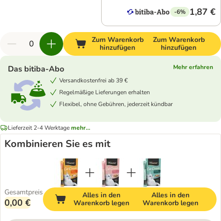
1,87 €
-6%
Zum Warenkorb
Zum Warenkorb
hinzufügen
hinzufügen
Mehr erfahren
Das bitiba-Abo
Versandkostenfrei ab 39 €
Regelmäßige Lieferungen erhalten
Flexibel, ohne Gebühren, jederzeit kündbar
Lieferzeit 2-4 Werktage
mehr...
Kombinieren Sie es mit
Gesamtpreis
Alles in den
Alles in den
0,00 €
Warenkorb legen
Warenkorb legen