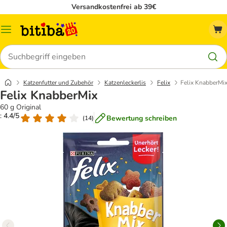
Versandkostenfrei ab 39€
Menü
Suchen
Katzenfutter und Zubehör
Katzenleckerlis
Felix
Felix KnabberMi
Felix KnabberMix
60 g Original
: 4.4/5
Bewertung schreiben
(
14
)