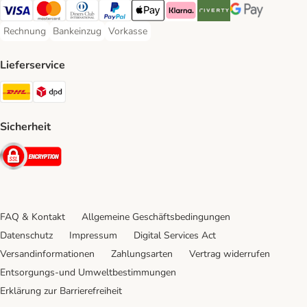
Visa Payment Method
Mastercard Payment Method
Diners Club Payment Method
PayPal Payment Method
Apple Pay Payment Method
Klarna Payment Method
Riverty Payment Method
Google Pay Paym
Rechnung
Bankeinzug
Vorkasse
Rechnung Payment Method
Bankeinzug Payment Method
Vorkasse Payment Method
Lieferservice
DHL Shipping Method
DPD Shipping Method
Sicherheit
Security
FAQ & Kontakt
Allgemeine Geschäftsbedingungen
Datenschutz
Impressum
Digital Services Act
Versandinformationen
Zahlungsarten
Vertrag widerrufen
Entsorgungs-und Umweltbestimmungen
Erklärung zur Barrierefreiheit