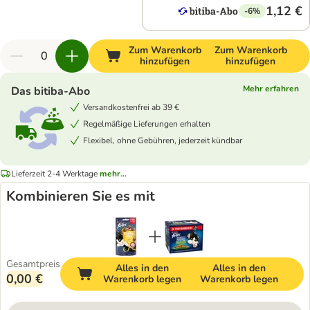
1,12 €
-6%
Zum Warenkorb
Zum Warenkorb
hinzufügen
hinzufügen
Mehr erfahren
Das bitiba-Abo
Versandkostenfrei ab 39 €
Regelmäßige Lieferungen erhalten
Flexibel, ohne Gebühren, jederzeit kündbar
Lieferzeit 2-4 Werktage
mehr...
Kombinieren Sie es mit
Gesamtpreis
Alles in den
Alles in den
0,00 €
Warenkorb legen
Warenkorb legen