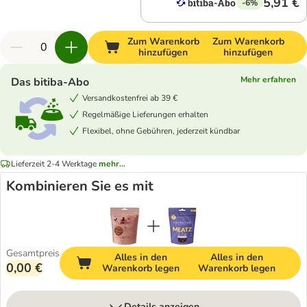
5,91 €
-6%
Zum Warenkorb
Zum Warenkorb
hinzufügen
hinzufügen
Mehr erfahren
Das bitiba-Abo
Versandkostenfrei ab 39 €
Regelmäßige Lieferungen erhalten
Flexibel, ohne Gebühren, jederzeit kündbar
Lieferzeit 2-4 Werktage
mehr...
Kombinieren Sie es mit
Gesamtpreis
Alles in den
Alles in den
0,00 €
Warenkorb legen
Warenkorb legen
Details anzeigen