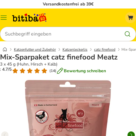
Versandkostenfrei ab 39€
Menü
Suchen
Katzenfutter und Zubehör
Katzenleckerlis
catz finefood
Mix-Spar
Mix-Sparpaket catz finefood Meatz
3 x 45 g (Huhn, Hirsch + Kalb)
: 4.7/5
Bewertung schreiben
(
14
)