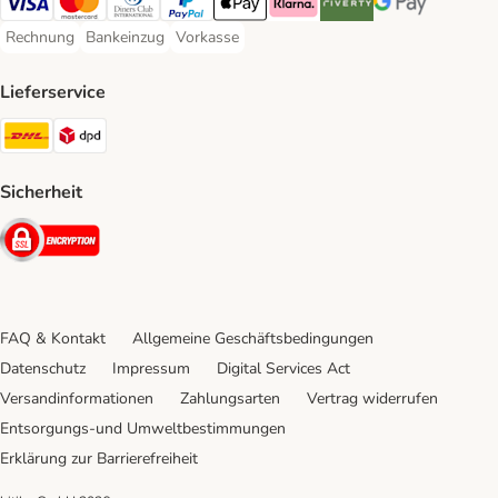
Visa Payment Method
Mastercard Payment Method
Diners Club Payment Method
PayPal Payment Method
Apple Pay Payment Method
Klarna Payment Method
Riverty Payment Method
Google Pay Paym
Rechnung
Bankeinzug
Vorkasse
Rechnung Payment Method
Bankeinzug Payment Method
Vorkasse Payment Method
Lieferservice
DHL Shipping Method
DPD Shipping Method
Sicherheit
Security
FAQ & Kontakt
Allgemeine Geschäftsbedingungen
Datenschutz
Impressum
Digital Services Act
Versandinformationen
Zahlungsarten
Vertrag widerrufen
Entsorgungs-und Umweltbestimmungen
Erklärung zur Barrierefreiheit