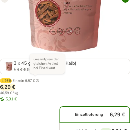
Gesamtpreis der
3 x 45 g (Huhn, Hirsch + Kalb)
gleichen Artikel
bei Einzelkauf
593905.3
-4.26%
Einzeln
6,57 €
6,29 €
46,59 € / kg
5,91 €
6,29 €
Einzellieferung